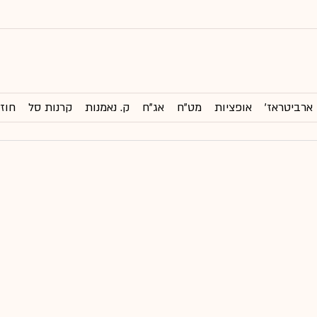
ארביטראז'
אופציות
מט"ח
אג"ח
ק. נאמנות
קרנות סל
חוזי