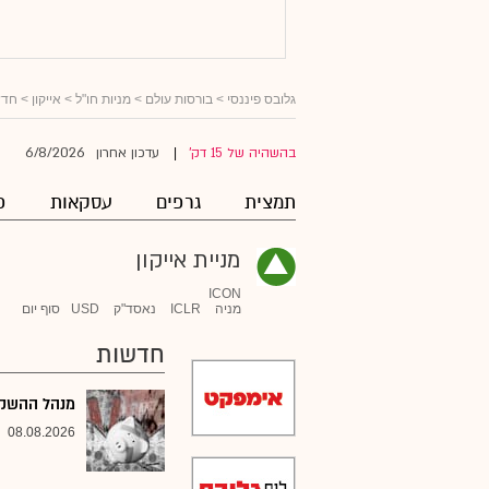
גלובס פיננסי
>
בורסות עולם
>
מניות חו"ל
>
אייקון
> חדש
6/8/2026
בהשהיה של 15 דק'
עדכון אחרון
|
תמצית
גרפים
עסקאות
פ
מניית אייקון
ICON
מניה
ICLR
נאסד"ק
USD
סוף יום
חדשות
מנהל ההשקעו
08.08.2026