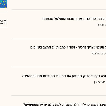
דות בבורסה: כך ייראה השבוע המטלטל שבפתח
הצע
רם מורי
ריך להכיר - ועוד 4 כתבות על המצב בשווקים
כתבי גלובס
בועז בן נון
יבדה מעל טריליון דולר מהשווי. למה כולם עדיין אופטימיים?