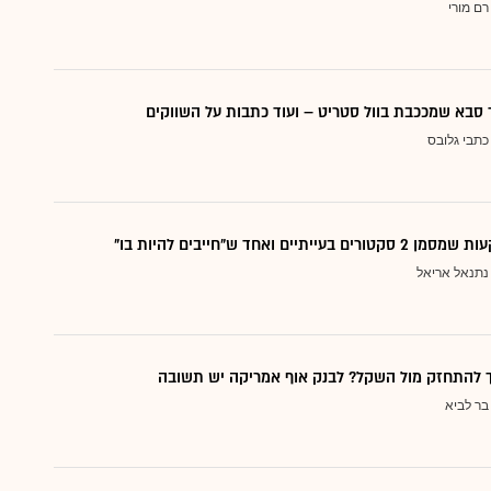
רם מורי
סבא שמככבת בוול סטריט – ועוד כתבות על השווקים
כתבי גלובס
עייתיים ואחד ש"חייבים להיות בו"
נתנאל אריאל
ך להתחזק מול השקל? לבנק אוף אמריקה יש תשובה
בר לביא