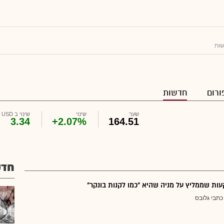
ות
ורום
חדשות
שער
שינוי
שינוי ב USD
3.34
+2.07%
164.51
חדש
ת שממליץ על מניה שהיא "כמו לקנות בונקר"
כתבי גלובס