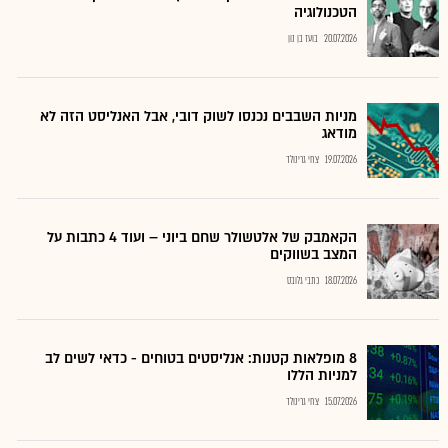
הטכנולוגיה
20.07.2026
בועז בן נון
מניות השבבים נכנסו לשוק דובי, אבל האנליסט הזה לא
מודאג
19.07.2026
צחי גרינולד
הקאמבק של אלטשולר שחם ביוני – ועוד 4 כתבות על
המצב בשווקים
18.07.2026
כתבי גלובס
8 מופלאות קטנות: אנליסטים בטוחים - כדאי לשים לב
למניות הללו
15.07.2026
צחי גרינולד