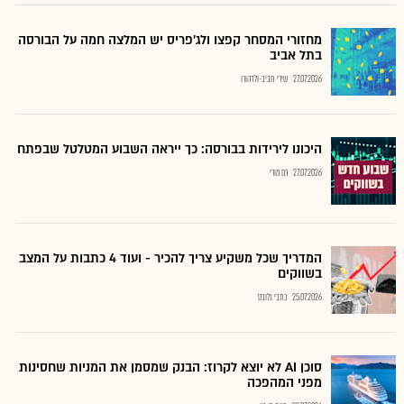
מחזורי המסחר קפצו ולג'פריס יש המלצה חמה על הבורסה
בתל אביב
27.07.2026
שירי חביב-ולדהורן
היכונו לירידות בבורסה: כך ייראה השבוע המטלטל שבפתח
27.07.2026
רם מורי
המדריך שכל משקיע צריך להכיר - ועוד 4 כתבות על המצב
בשווקים
25.07.2026
כתבי גלובס
סוכן AI לא יוצא לקרוז: הבנק שמסמן את המניות שחסינות
מפני המהפכה