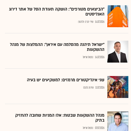
"הביצועים מטורפים": הושקה תעודת הסל של אתר דירוג
האנליסטים
14.07.2026
שירי חביב-ולדהורן
"ישראל תיהנה מהסלמה עם איראן": ההמלצות של מנהל
ההשקעות
14.07.2026
נתנאל אריאל
שני אינדיקטורים מרמזים: למשקיעים יש בעיה
11.07.2026
שירות גלובס
מנהל ההשקעות שבטוח: אלו המניות שחובה להחזיק
בתיק
07.07.2026
נתנאל אריאל