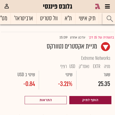
גלובס פיננסי
ראשי
תיק אישי
ת"א
וול סטריט
ארביטראז'
מט"
15:09
בהשהיה של 15 דק'
עדכון אחרון
|
מניית אקסטרים נטוורקס
Extreme Networks
מניה
EXTR
נאסד"ק
USD
רציף
שער
שינוי
שינוי ב USD
-0.84
-3.21%
25.35
הוסף לתיק
התראות