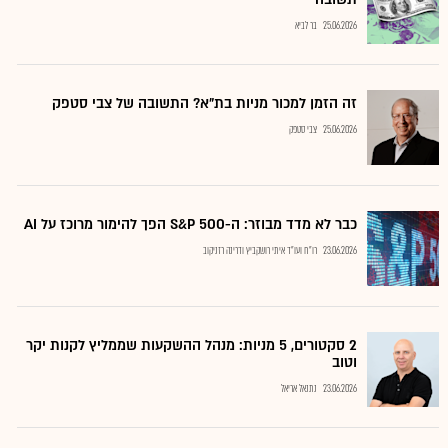
25.06.2026
בר לביא
זה הזמן למכור מניות בת"א? התשובה של צבי סטפק
25.06.2026
צבי סטפק
כבר לא מדד מבוזר: ה-S&P 500 הפך להימור מרוכז על AI
23.06.2026
רו"ח ועו"ד איתי רושקביץ ודרינה רזניקוב
2 סקטורים, 5 מניות: מנהל ההשקעות שממליץ לקנות יקר
וטוב
23.06.2026
נתנאל אריאל