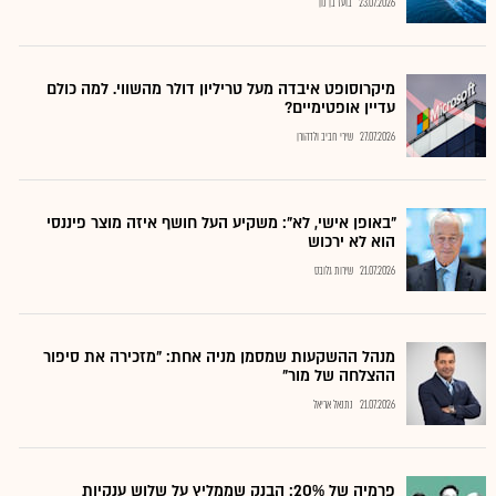
23.07.2026
בועז בן נון
מיקרוסופט איבדה מעל טריליון דולר מהשווי. למה כולם
עדיין אופטימיים?
27.07.2026
שירי חביב ולדהורן
"באופן אישי, לא": משקיע העל חושף איזה מוצר פיננסי
הוא לא ירכוש
21.07.2026
שירות גלובס
מנהל ההשקעות שמסמן מניה אחת: "מזכירה את סיפור
ההצלחה של מור"
21.07.2026
נתנאל אריאל
פרמיה של 20%: הבנק שממליץ על שלוש ענקיות