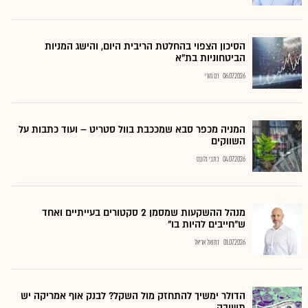
הסיכון הצפוי בהחלטת הריבית היום, והישג המניות
הביטחוניות בת"א
06.07.2026
רם מורי
המניה מכפר סבא שמככבת בוול סטריט – ועוד כתבות על
השווקים
04.07.2026
כתבי גלובס
מנהל ההשקעות שמסמן 2 סקטורים בעייתיים ואחד
ש"חייבים להיות בו"
01.07.2026
נתנאל אריאל
הדולר ימשיך להתחזק מול השקל? לבנק אוף אמריקה יש
תשובה