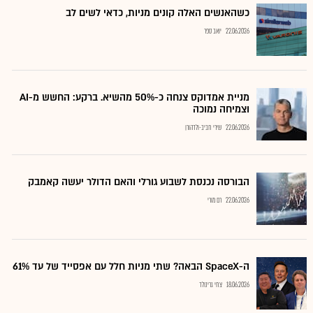
כשהאנשים האלה קונים מניות, כדאי לשים לב
22.06.2026
יואב ספר
מניית אמדוקס צנחה כ-50% מהשיא. ברקע: החשש מ-AI
וצמיחה נמוכה
22.06.2026
שירי חביב-ולדהורן
הבורסה נכנסת לשבוע גורלי והאם הדולר יעשה קאמבק
22.06.2026
רם מורי
ה-SpaceX הבאה? שתי מניות חלל עם אפסייד של עד 61%
18.06.2026
צחי גרינולד