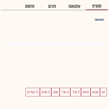
תמצית
עסקאות
פורום
חדשות
השוואה
יום
שבוע
חודש
3 חוד'
6 חוד'
שנה
3 שנים
כל המידע