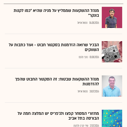
מנהל ההשקעות שממליץ על מניה שהיא "כמו לקנות
בונקר"
04.08.2026
נתנאל אריאל
הבכיר שרואה הזדמנות בסקטור חבוט - ועוד כתבות על
השווקים
01.08.2026
כתבי גלובס
מנהל ההשקעות שבטוח: זה הסקטור החבוט שהפך
להזדמנות
28.07.2026
נתנאל אריאל
מחזורי המסחר קפצו ולג'פריס יש המלצה חמה על
הבורסה בתל אביב
27.07.2026
שירי חביב-ולדהורן