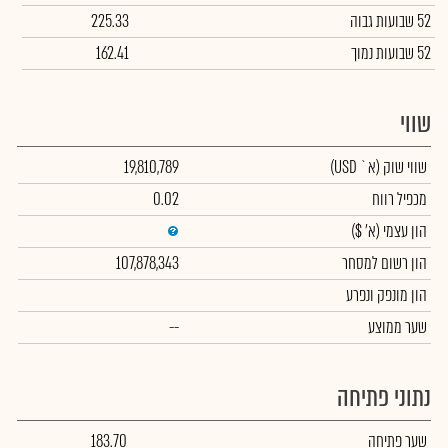
52 שבועות גבוה
225.33
52 שבועות נמוך
162.41
שווי
שווי שוק
(א` USD)
19,810,789
מכפיל רווח
0.02
הון עצמי
(א' $)
הון רשום למסחר
107,878,343
הון מונפק ונפרע
שער ממוצע
--
נתוני פתיחה
שער פתיחה
183.70