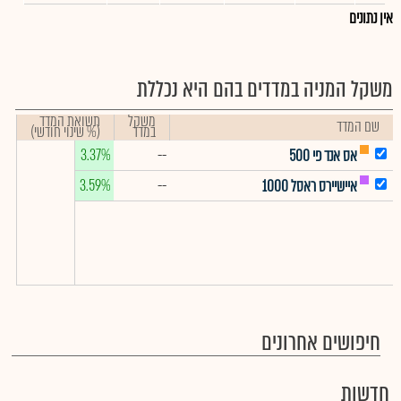
אין נתונים
משקל המניה במדדים בהם היא נכללת
משקל
תשואת המדד
שם המדד
במדד
(% שינוי חודשי)
3.37%
--
אס אנד פי 500
3.59%
--
איישיירס ראסל 1000
חיפושים אחרונים
חדשות