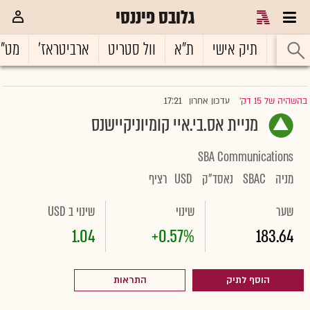
גלובס פיננסי
ראשי
תיק אישי
ת"א
וול סטריט
ארביטראז'
מט"
17:21
בהשהיה של 15 דק'
עדכון אחרון
|
מניית אס.בי.איי קומיוניקיישנס
SBA Communications
מניה
SBAC
נאסד"ק
USD
רציף
שער
שינוי
שינוי ב USD
1.04
+0.57%
183.64
הוסף לתיק
התראות