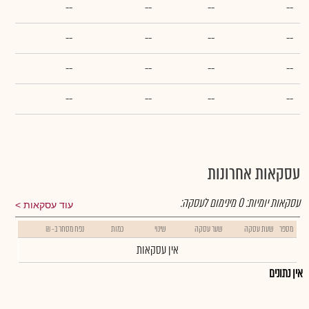
--
--
--
--
--
--
--
--
--
--
--
--
--
--
--
--
עסקאות אחרונות
עסקאות יומיות:
0
מינימום לעסקה:
עוד עסקאות
מספר
שעת עסקה
שער עסקה
שינוי
כמות
נפח מסחר ב- ₪
אין עסקאות
אין נתונים