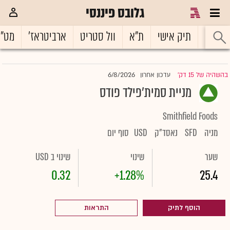
גלובס פיננסי
ראשי
תיק אישי
ת"א
וול סטריט
ארביטראז'
מט"
6/8/2026
בהשהיה של 15 דק'
עדכון אחרון
|
מניית סמית'פילד פודס
Smithfield Foods
מניה
SFD
נאסד"ק
USD
סוף יום
שער
שינוי
שינוי ב USD
0.32
+1.28%
25.4
הוסף לתיק
התראות