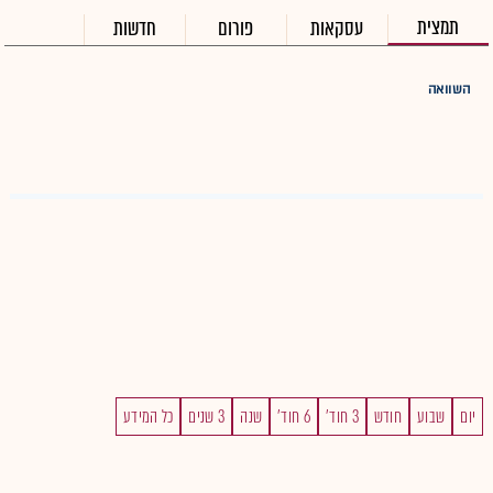
תמצית
עסקאות
פורום
חדשות
השוואה
יום
שבוע
חודש
3 חוד'
6 חוד'
שנה
3 שנים
כל המידע