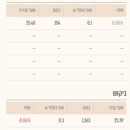
שינוי
₪ שווי באלפי
כמות
שער מכירה
25.40
354
0.1
0.00%
--
--
--
--
--
--
--
--
--
--
--
--
--
--
--
--
ביקוש
שער קניה
כמות
₪ שווי באלפי
שינוי
-0.04%
0.3
1,363
25.39