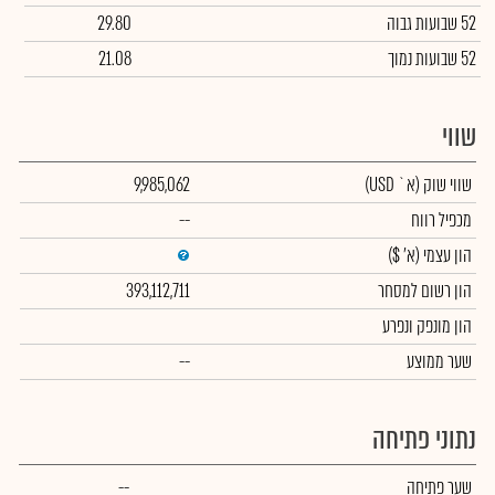
52 שבועות גבוה
29.80
52 שבועות נמוך
21.08
שווי
שווי שוק
(א` USD)
9,985,062
מכפיל רווח
--
הון עצמי
(א' $)
הון רשום למסחר
393,112,711
הון מונפק ונפרע
שער ממוצע
--
נתוני פתיחה
שער פתיחה
--