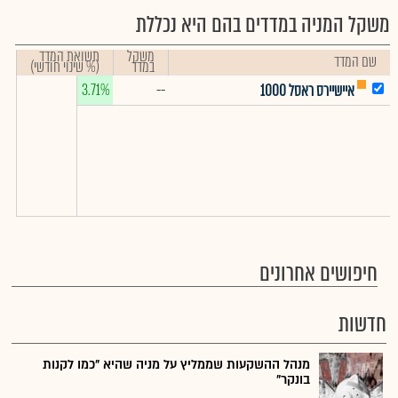
משקל המניה במדדים בהם היא נכללת
משקל
תשואת המדד
שם המדד
במדד
(% שינוי חודשי)
3.71%
--
איישיירס ראסל 1000
חיפושים אחרונים
חדשות
מנהל ההשקעות שממליץ על מניה שהיא "כמו לקנות
בונקר"