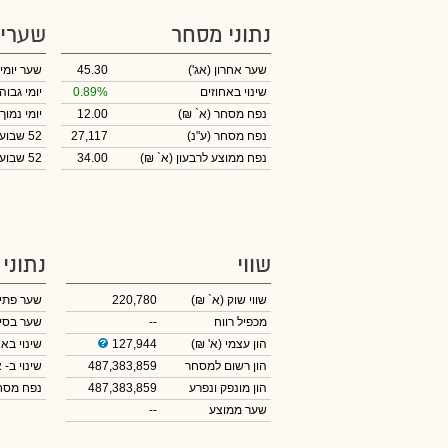
נתוני מסחר
שערי
שער אחרון
(אג')
45.30
שער יומי
שינוי באחוזים
0.89%
יומי גבוה
נפח מסחר
(א` ₪)
12.00
יומי נמוך
נפח מסחר
(ע"נ)
27,117
52 שבועות גבוה
נפח ממוצע לרבעון (א` ₪)
34.00
52 שבועות נמוך
שווי
נתוני
שווי שוק
(א` ₪)
220,780
שער פתי
מכפיל רווח
--
שער בסי
הון עצמי
(א' ₪)
127,944
שינוי באח
הון רשום למסחר
487,383,859
שינוי
ב- א
הון מונפק ונפרע
487,383,859
נפח מס
שער ממוצע
--