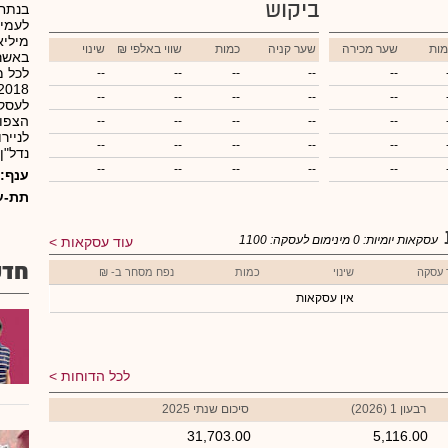
ביקוש
מיליא
מות
שער מכירה
שער קניה
כמות
₪ שווי באלפי
שינוי
באשרא
לכל מ
--
--
--
--
--
--
--
--
--
--
הצפוי
--
--
--
--
--
לנייר
--
--
--
--
--
נדל"ן.
--
--
--
--
--
ענף:
תת-ע
עסקאות יומיות:
0
מינימום לעסקה:
1100
עוד עסקאות
חדש
 עסקה
שינוי
כמות
נפח מסחר ב- ₪
אין עסקאות
לכל הדוחות
רבעון 1 (2026)
סיכום שנתי 2025
31,703.00
5,116.00