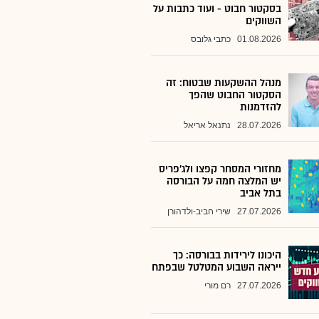
בסקטור חבוט - ועוד כתבות על
השווקים
01.08.2026
כתבי גלובס
מנהל ההשקעות שבטוח: זה
הסקטור החבוט שהפך
להזדמנות
28.07.2026
נתנאל אריאל
מחזורי המסחר קפצו ולג'פריס
יש המלצה חמה על הבורסה
בתל אביב
27.07.2026
שירי חביב-ולדהורן
היכונו לירידות בבורסה: כך
ייראה השבוע המטלטל שבפתח
27.07.2026
רם מורי