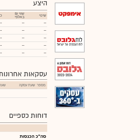
היצע
₪ שווי
שינוי
כ
באלפי
--
--
--
--
--
--
--
--
--
--
--
--
--
--
--
עסקאות אחרונות
מספר
שעת עסקה
שער
דוחות כספיים
סה"כ הכנסות