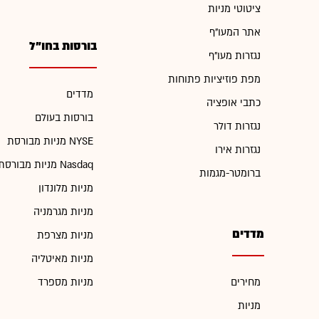
ציטוטי מניות
אתר המעו"ף
בורסות בחו"ל
נגזרות מעו"ף
מפת פוזיציות פתוחות
מדדים
כתבי אופציה
בורסות בעולם
נגזרות דולר
מניות מבורסת NYSE
נגזרות אירו
מניות מבורסת Nasdaq
ברומטר-מגמות
מניות מלונדון
מניות מגרמניה
מדדים
מניות מצרפת
מניות מאיטליה
מחירים
מניות מספרד
מניות