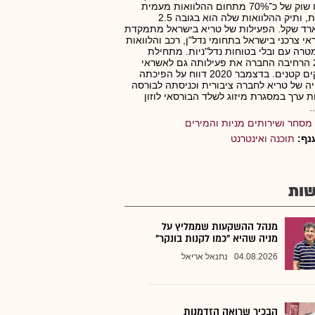
בנתח שוק של כ־70% מתחום ההלוואות מעמית
לעמית, ותיק ההלוואות שלה הוא בגובה 2.5
רד שקל. הפעילות של טריא בישראל מתמקדת
י צרכני בישראל בתחומי נדל"ן, רכב והלוואות
טרה עם ובלי בטוחות נדל"ניות. מתחילת
2018 הרחיבה החברה את פעילותה גם לאשראי
לעסקים קטנים. בדצמבר 2020 דווח על הפיכתה
ה של טריא לחברה ציבורית וכניסתה לבורסה
ות ערך במסגרת מיזוג לשלד הבורסאי לוזון
.
מסחר ושירותים מניות והמירים
נף:
תוכנה ואינטרנט
ות
מנהל ההשקעות שממליץ על
מניה שהיא "כמו לקנות בונקר"
04.08.2026
נתנאל אריאל
הבכיר שרואה הזדמנות