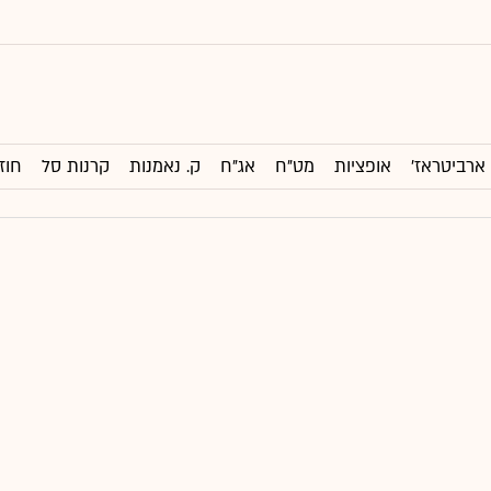
ארביטראז'
אופציות
מט"ח
אג"ח
ק. נאמנות
קרנות סל
חוז