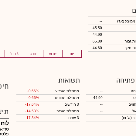
ם
 ממוצע
(אג')
--
45.50
44.90
65.80
44.60
יום
שבוע
חודש
3 חוד'
 פתיחה
תשואות
חיפ
חה
--
מתחילת השבוע
-0.66%
ס
44.90
מתחילת החודש
-0.66%
וזים
--
3 חודשים
-17.64%
תיא
ג'
--
מתחילת השנה
-14.53%
חר
(א` ₪)
3 שנים
-17.34%
לוזו
פלטפו