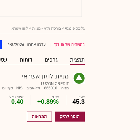
גלובס פיננסי
>
בורסת ת"א - מניות
> לוזון אשראי
4/8/2026
בהשהיה של 15 דק'
עדכון אחרון
|
תמצית
גרפים
דוחות
עסק
מניית לוזון אשראי
LUZON CREDIT
מניה
666016
תל-אביב
NIS
סוף יום
שער
שינוי
שינוי באג'
0.40
+0.89%
45.3
הוסף לתיק
התראות