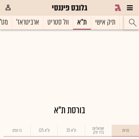
גלובס פיננסי
ראשי
תיק אישי
ת"א
וול סטריט
ארביטראז'
מט"
בורסת ת"א
ישראליות
מניות
ת"א 35
ת"א 125
גז ונפט
בניו יורק