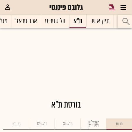
גלובס פיננסי
ראשי
תיק אישי
ת"א
וול סטריט
ארביטראז'
מט"
בורסת ת"א
ישראליות
מניות
ת"א 35
ת"א 125
גז ונפט
בניו יורק