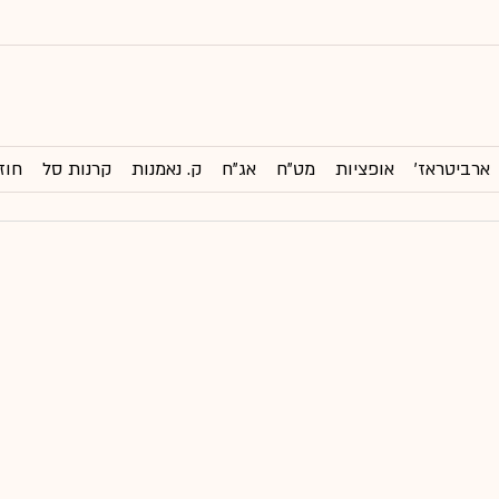
ארביטראז'
אופציות
מט"ח
אג"ח
ק. נאמנות
קרנות סל
חוז