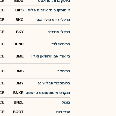
ביוטק גרות' טראסט
BIOG
-CB
אינווסקו בונד אינקום פלוס
BIPS
-CB
ברקלי גרופ הולדינגס
BKG
-CB
ברקלי אנרג'יה
BKY
-CB
בריטיש לנד
BLND
-CB
בי אנד אם יורופיאן ואליו
BME
-CB
ברימאר
BMS
-CB
בלומסברי פבלישינג
BMY
-CB
בנקרס אינווסטמנט טראסט
BNKR
-CB
בונזל
BNZL
-CB
הנרי בוט
BOOT
-CB