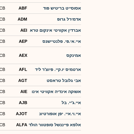
אסוסייט בריטיש פוד
ABF
-CB
אדמירל גרופ
ADM
-CB
אברדין אקוויטי אינקום טרא
AEI
-CB
איי.אי.פי. פלנטיישנס
AEP
-CB
אמינקס
AEX
-CB
ארטמיס יו.קיי. פיוצ'ר ליד
AFL
-CB
אבי גלובל טראסט
AGT
-CB
אשוקה אינדיה אקוויטי אינו
AIE
-CB
איי.ג'יי. בל
AJB
-CB
איי.וי.איי. יפן אופורטיונ
AJOT
-CB
אלפא פייננשל סופטוור הולד
ALFA
-CB