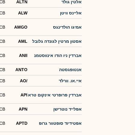
אלטין גולד
ALTN
-CB
אליינס וויטן
ALW
-CB
אמיגו הולדינגס
AMGO
-CB
אסטון מרטין לגונדה גלובל
AML
-CB
אברדין ניו הודו אינווסטמנ
ANII
-CB
אנטופגסטה
ANTO
-CB
איי.או. וורלד
AO/
-CB
אברדין פרופרטי אינקום טרא
API
-CB
אפלייד נוטרישן
APN
-CB
אפטידיוד סופטוור גרופ
APTD
-CB