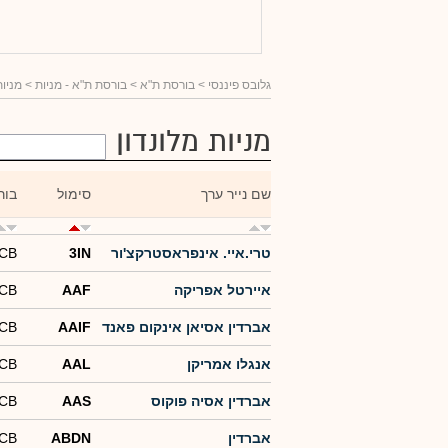
גלובס פיננסי
> בורסת ת"א >
בורסת ת"א - מניות
> מניות
מניות מלונדון
שם נייר ערך
סימול
בור
טרי.איי. אינפראסטרקצ'ור
3IN
-CB
איירטל אפריקה
AAF
-CB
אברדין אסיאן אינקום פאנד
AAIF
-CB
אנגלו אמריקן
AAL
-CB
אברדין אסיה פוקוס
AAS
-CB
אברדין
ABDN
-CB