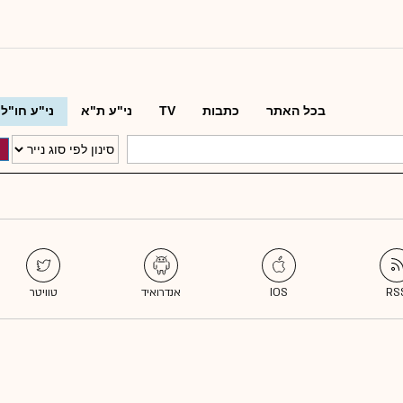
בכל האתר
כתבות
TV
ני"ע ת"א
ני"ע חו"ל