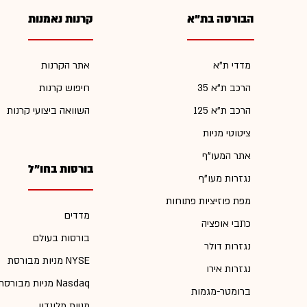
הבורסה בת"א
קרנות נאמנות
מדדי ת"א
אתר הקרנות
הרכב ת"א 35
חיפוש קרנות
הרכב ת"א 125
השוואה ביצועי קרנות
ציטוטי מניות
אתר המעו"ף
בורסות בחו"ל
נגזרות מעו"ף
מפת פוזיציות פתוחות
מדדים
כתבי אופציה
בורסות בעולם
נגזרות דולר
מניות מבורסת NYSE
נגזרות אירו
מניות מבורסת Nasdaq
ברומטר-מגמות
מניות מלונדון