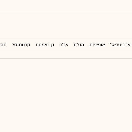
ארביטראז'
אופציות
מט"ח
אג"ח
ק. נאמנות
קרנות סל
חוזי