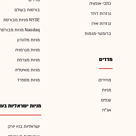
כתבי אופציה
בורסות בעולם
נגזרות דולר
מניות מבורסת NYSE
נגזרות אירו
מניות מבורסת Nasdaq
ברומטר-מגמות
מניות מלונדון
מניות מגרמניה
מדדים
מניות מצרפת
מניות מאיטליה
מחירים
מניות מספרד
מניות
ענפים
מניות ישראליות בעו
אג"ח
ישראליות בניו יורק