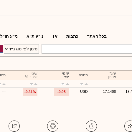
בכל האתר
כתבות
TV
ני"ע ת"א
ני"ע חו"ל
שער
שינוי
שינוי
מטבע
תמו
אחרון
יומי
יומי ב-%
---
USD
17.1400
18:
-0.31%
-0.05