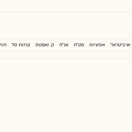
ארביטראז'
אופציות
מט"ח
אג"ח
ק. נאמנות
קרנות סל
חוזי