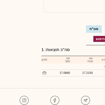
מט"ח
סה"כ תוצאות:
1
יומי
יומי
רה
לתיק
גבוה
נמוך
17.0860
17.2150