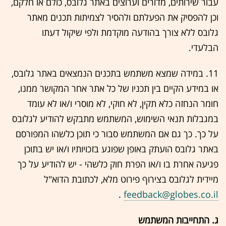
עבור שירותים, מדורים וערוצים באתר גלובס, כולם או חלקם,
וכן להפסיק את הפעלתם ולהסיר לצמיתות תכנים מאתר
גלובס ללא צורך בהודעה מוקדמת ולפי שיקול דעתו
הבלעדי.
11. במידה שמצא משתמש בתכנים הנמצאים באתר גלובס,
או במידע הקיים בין תכניו של כל אתר אחר המקושר ממנו,
חומר הנחזה כלא תקין, לא חוקי, לא מוסרי ו/או לא עומד
במגבלות תנאי השימוש, המשתמש מתבקש להודיע לגלובס
על כך. כך גם אם המשתמש סבור כי תוכן כלשהו המפורסם
באתר גלובס הועתק באופן שפוגע בזכויותיו ו/או יש בתוכן
פגיעה אחרת בו ו/או הפרת חוק כלשהי - יש להודיע על כך
מיידית לגלובס בצירוף פירוט מלא, לכתובת הדוא"ל
.
feedback@globes.co.il
ג. התחייבות המשתמש