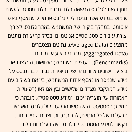
23. מבלי לגרוע מכלליות האמור בסעיף ‏20 לעיל, המשתמש
נותן בזאת לגלובס הרשאה בלתי חוזרת ובלתי מסויגת לעשות
שימוש במידע אשר נמסר לידי גלובס או מידע שנאסף באופן
אוטומטי במהלך ביקורו של המשתמש באתר גלובס, לצורך
יצירת עיבודים סטטיסטיים אנונימיים ובכלל כך יצירת נותנים
ממוצעים (Averaged Data), נתונים מצטברים
(Aggregated Data), מבחני ביצוע או מדדים
(Benchmarks); העדפות משתמש; השוואות, המלצות או
ביצוע חישובים אחרים או יצירת יצירות נגזרות בהתבסס על
מידע שנמסר או נאסף אודות המשתמש, בין אם בשילוב עם
מידע המתקבל מצדדים שלישיים ובין אם לאו (הפעולות
האמורות על תוצריהן יכונו: "
מידע סטטיסטי
"). מובהר, כי
המידע הסטטיסטי הוא רכושו הבלעדי של גלובס והוא הינו
הבעלים של כל הזכויות, לרבות זכויות יוצרים וקניין רוחני,
בקשר למידע הסטטיסטי. גלובס יהיה בעל זכות בלתי