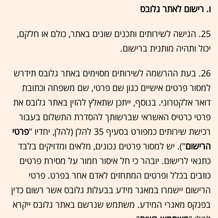
ו. רישום לאתר גלובס
25. הגישה לשירותים ותכנים שונים באתר, כולם או חלקם,
יכול ותהיה מותנית ברישום.
26. בעת ההרשמה לשירותים מסוימים באתר גלובס תידרש
למסור פרטים אישיים כגון שם פרטי, שם משפחה וכתובת
דואר אלקטרוני. בנוסף, ייתכן שתאלץ להזין באתר גלובס את
פרטי כרטיס האשראי שברשותך להסדרת התשלום בעבור
רכישת שירותים כמפורט בסעיף ‏35 להלן (להלן, יחדיו "
פרטי
הרישום
"). יש למסור פרטים נכונים, מלאים ומדויקים בלבד
כתנאי לרישום. יובהר כי חל איסור חמור על מסירת פרטים
כוזבים בכלל ופרטים המתחזים לאדם אחר בפרט. פרטי
הרישום יישמרו במאגר מידע בבעלות גלובס אשר רשום כדין
בפנקס מאגרי המידע. משתמש שנרשם באתר גלובס ייקרא