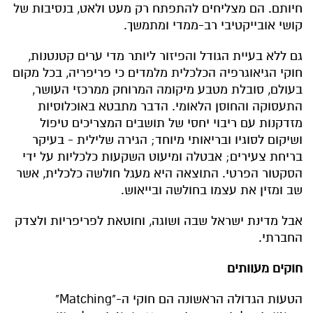
חיותם. הם מצליחים להתפתח רק מעט ולאט, בנסיבות של
קושי אובייקטיבי רב-ממדי ומתמשך.
גם ללא בעיית הגודל והפיזור ליותר מדי ערים קטנטנות,
חוקי הגיאוגרפיה הכלכלית מלמדים כי פריפריה, בכל מקום
בעולם, סובלת מטבע מיקומה המרוחק ממרכזי העושר,
התעסוקה והחוסן הלאומי. הדבר מתבטא באוכלוסיות
מזדקנות עם ריבוי יחסי של תושבים המצריכים טיפול
ושיקום לסוגיו ובריאותי מיוחד; הגירה שלילית - בעיקר
בריחת צעירים; אבטלה ומיעוט השקעות כלכליות על ידי
הסקטור הפרטי. התוצאה היא מעגל חולשה כלכלית, אשר
שב ומזין את עצמו בחולשה ובייאוש.
אבל מדינת ישראל שבה ושוגה, וחוטאת לפריפריות ולצדק
החברתי.
חוקים מעוותים
הטעות הגדולה הראשונה הם חוקי ה-"Matching"