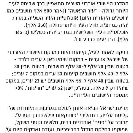
המדרג היישובי אורבני השכיח מתאפיין בכך שביחס לעיר
היותר גדולה - "עיר הראשה" (נאמר 500 אלף תושבים כמו
ירושלים היהודית היום) אוכלוסיית העיר השנייה במדרג
יהיה כמחצית גודל העיר היותר גדולה (250 אלף).
אוכלוסיית העיר השלישית במדרג יהיה כשליש (כ-165
אלף), הרביעית כרבע וכו'.
בזיקה לאמור לעיל, קיימות היום במרקם היישובי האורבני
של ישראל 18 ערים - במקום שיהיו כאן 6 ערים בלבד -
בטווח שבין 20 אלף ל-30 אלף תושבים; בטווח שבין 30
אלף ל-40 אלף תושבים קיימות 33 ערים במקום 7 ערים;
בטווח שבין 40 אלף ל-55 אלף תושבים יש 23 ערים, במקום
שיהיו רק 9 כאלה. בסה"כ, ישנן 52 ערים "חריגות", 70%
ממספר היישובים העירוניים.
מדינת ישראל הביאה אותן לעולם בנסיבות המיוחדות של
קליטת עלייה, בתהליכי "פונדקאות שלא כדרך הטבע".
מדובר על "פגים" אורבניים רבים, חלשים וקטני משקל,
שמוקמו בחלקם הגדול בפריפריות, ועודם נאבקים היום על