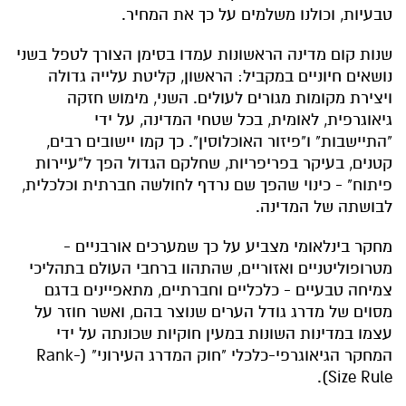
טבעיות, וכולנו משלמים על כך את המחיר.
שנות קום מדינה הראשונות עמדו בסימן הצורך לטפל בשני
נושאים חיוניים במקביל: הראשון, קליטת עלייה גדולה
ויצירת מקומות מגורים לעולים. השני, מימוש חזקה
גיאוגרפית, לאומית, בכל שטחי המדינה, על ידי
"התיישבות" ו"פיזור האוכלוסין". כך קמו יישובים רבים,
קטנים, בעיקר בפריפריות, שחלקם הגדול הפך ל"עיירות
פיתוח" - כינוי שהפך שם נרדף לחולשה חברתית וכלכלית,
לבושתה של המדינה.
מחקר בינלאומי מצביע על כך שמערכים אורבניים -
מטרופוליטניים ואזוריים, שהתהוו ברחבי העולם בתהליכי
צמיחה טבעיים - כלכליים וחברתיים, מתאפיינים בדגם
מסוים של מדרג גודל הערים שנוצר בהם, ואשר חוזר על
עצמו במדינות השונות במעין חוקיות שכונתה על ידי
המחקר הגיאוגרפי-כלכלי "חוק המדרג העירוני" (Rank-
Size Rule).