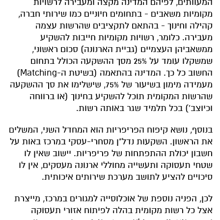
המעוותים, לפיהם המדינה מקצה ומעבירה לרשויות
מקומיות משאבים - בתחומים חיוניים כמו שירותי חברה,
קהילה וחינוך - בהתאם לתקציבים שהרשות עצמה
מעבירה. כלומר, רשויות מקומיות חייבות להשקיע
ממשאביהן העצמיים (גביית הארנונה) סכום ראשוני,
שמשקלו עומד על 25% מסך ההשקעה הכולל בתחום
החשוב כל כך. המדינה בהתאמה (בשיטת ה-Matching)
מעמידה מימון בשיעור של 75%, שישלימו את סך ההשקעה
שהרשות המקומית תוכל להשקיע בחינוך (או ברווחה
וכיוצב') בכל תלמיד שגר באותה רשות.
בנוסף, נושא קיפוח הפריפריות הוא המחדל השני, המשלים
את הראשון. השקעות נדל"ן מסחרי-עסקי במרכז באות על
חשבון יכולת ההתפתחות של פריפריות. יישוב שאין לו
שטחי תעסוקה ותעשייה מחוללי ארנונה מעסקים, אין לו
סיכויים להציע לתושב מערכת שירותים איכותית.
לכן, הפניה נוספת של אוכלוסייה למגורים במרכז, מייצרת
אצל כל רשות מקומית בהלה לפיתוח אזורי תעסוקה