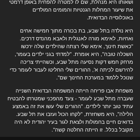
ושאותו היא מנהלת, שם לו למטרה להפחית באופן דרמטי
את שיעור המחלות הגנטיות והמומים המולדים
באוכלוסייה הבדואית.
היא נולדה בתל שבע, בת בכורה מתוך חמישה אחים
ואחיות, לאימא מורה לאנגלית ולאבא מהנדס דרכים.
"כאשת חינוך, אימא שלי רצתה שהילדים שלה ירכשו
השכלה טובה", היא אומרת. "למדתי בגני ילדים בעומר,
מרחק חמש דקות נסיעה מתל שבע, וכשהייתי צריכה
להירשם לכיתה א', ההורים שלי החליטו לעבור לעומר כדי
שנוכל ללמוד במערכת החינוך שם".
משפחת אבו פריחה הייתה המשפחה הבדואית השנייה
שעברה מתל שבע לעומר - צעד מהפכני שמטרתו להבטיח
עתיד טוב יותר לילדים. "ההורים שלי עשו את זה באמצע
הלילה", היא משחזרת, "לקחו הכול ועזבו את תל שבע.
בדואים חיים בחמולות ולצאת לגור בעיר יהודית לא היה
מקובל בכלל. זו הייתה החלטה קשה".