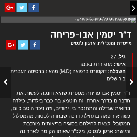
יסמין אבו פריחה / צילום: ענבל מרמרי
ד"ר יסמין אבו-פריחה
מייסדת ומנכ"לית ארגון ג'נסיס
גיל:
27
אישי:
מתגוררת בעומר
השכלה:
דוקטורט ברפואה (M.D) מהאוניברסיטה העברית
בירושלים
ד"ר יסמין אבו פריחה מספרת שהיא חונכה לעשות את
הדברים בדרך אחרת. זה הוטמע בה כבר בילדות, כילדה
בדואית שגדלה והתחנכה בין יהודים, וזה ניכר היטב כיום,
כשהיא רופאה בתחילת דרכה שבחרה לסטות מהמסלול
המקובל ולצאת להילחם בסוגיה בריאותית מורכבת
ורגישה: ארגון ג'נסיס, מלכ"ר שאותו הקימה לאחרונה