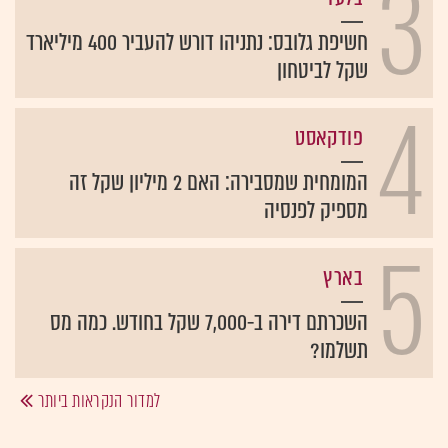
3
חשיפת גלובס: נתניהו דורש להעביר 400 מיליארד
שקל לביטחון
4
פודקאסט
המומחית שמסבירה: האם 2 מיליון שקל זה
מספיק לפנסיה
5
בארץ
השכרתם דירה ב-7,000 שקל בחודש. כמה מס
תשלמו?
למדור הנקראות ביותר