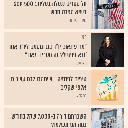
וול סטריט ננעלה בעליות: S&P 500
בשיא סגירה חדש
שירות גלובס
ראיון
"מה פתאום יו"ר בנק מסמס ליו"ר אחר
'בוא ניפגש'? זה מטריד מאוד"
ניצן שפיר
טיפים לפנסיה - שיחסכו לכם עשרות
אלפי שקלים
בר לביא
השכרתם דירה ב-7,000 שקל בחודש.
כמה מס תשלמו?