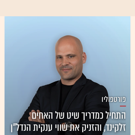
פורטפוליו
התחיל כמדריך שיט של האחים
זלקינד, והזניק את שווי ענקית הנדל"ן