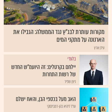
מקורות עותרת לבג"ץ נגד הממשלה: הגבילו את
הארנונה על מתקני המים
עידן ארץ
בלעדי
יילחם בקרטלים: זה היועמ"ש החדש
של רשות התחרות
ניצן שפיר
האב מעל בכספי הבן, והאח ישלם
עו"ד ליהיא כהן-דמבינסקי