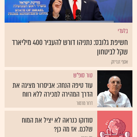
בלעדי
חשיפת גלובס: נתניהו דורש להעביר 400 מיליארד
שקל לביטחון
אסף זגריזק
טור סופ"ש
עוד טיפה הנחה: אביסרור מציגה את
הדרך המהירה למכירה ללא רווח
דרור מרמור
סודוקו כנראה לא יציל את המוח
שלכם. אז מה כן?