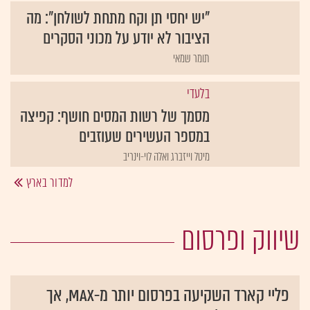
"יש יחסי תן וקח מתחת לשולחן": מה
הציבור לא יודע על מכוני הסקרים
תומר שמאי
בלעדי
מסמך של רשות המסים חושף: קפיצה
במספר העשירים שעוזבים
מיטל וייזברג ואלה לוי-וינריב
למדור בארץ
שיווק ופרסום
פליי קארד השקיעה בפרסום יותר מ-MAX, אך