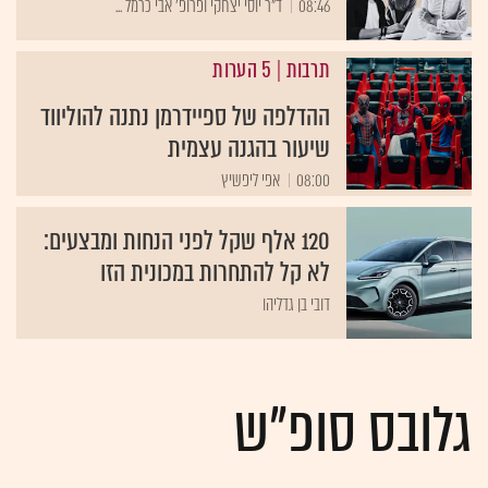
08:46
ד"ר יוסי יצחקי ופרופ' אבי כרמל ...
תרבות
|
5 הערות
ההדלפה של ספיידרמן נתנה להוליווד
שיעור בהגנה עצמית
08:00
אפי ליפשיץ
120 אלף שקל לפני הנחות ומבצעים:
לא קל להתחרות במכונית הזו
דובי בן גדליהו
גלובס סופ"ש