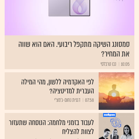
סמסונג השיקה מתקפל ריבועי. האם הוא שווה
את המחיר?
10:05
נבו טרבלסי
לפי האקדמיה ללשון, מהי המילה
העברית למדיטציה?
07:58
דגנית נחום-ג'מצ'י
לעבוד בזמני מלחמה: הנוסחה שתעזור
לצוות להצליח