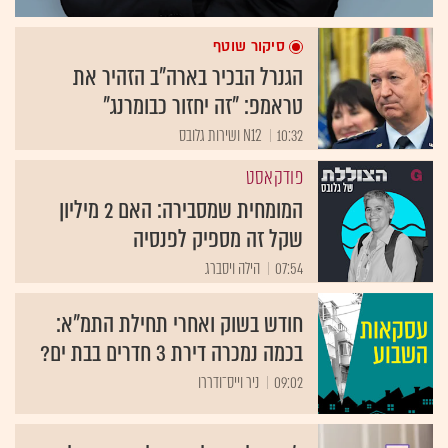
סיקור שוטף
הגנרל הבכיר בארה"ב הזהיר את
טראמפ: "זה יחזור כבומרנג"
10:32
N12 ושירות גלובס
פודקאסט
המומחית שמסבירה: האם 2 מיליון
שקל זה מספיק לפנסיה
07:54
הילה ויסברג
חודש בשוק ואחרי תחילת התמ"א:
בכמה נמכרה דירת 3 חדרים בבת ים?
09:02
ניר וייס־ודררו