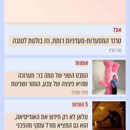
אוכל
טרנד המסעדות-מעדניות רותח, וזו בולטת לטובה
מרב סריג
אומנות
המבט השני של נומה בר: תערוכה
שהיא פצצה של צבע, הומור ושנינות
מיטל שטדלר
5 הערות
נולאן לא רק חידש את האודיסיאה,
הוא גם המציא מודל עסקי מהפכני