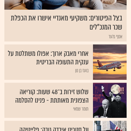
בצל הפיטורים: משקיעי מאנדיי אישרו את הכפלת
שכר המנכ"לים
אסף גלעד
אחרי מאבק ארוך: אפולו משתלטת על
ענקית התעופה הבריטית
בועז בן נון
שלוש זירות ב־48 שעות: קוריאה
הצפונית מאותתת - פנינו להסלמה
תומר שמאי
וול סטריט איבדה גובה; פלייטיקה