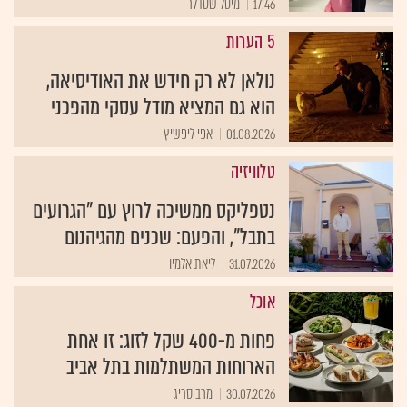
17:46
מיטל שטדלר
5 הערות
נולאן לא רק חידש את האודיסיאה,
הוא גם המציא מודל עסקי מהפכני
01.08.2026
אפי ליפשיץ
טלוויזיה
נטפליקס ממשיכה לרוץ עם "הגרועים
בתבל", והפעם: שכנים מהגיהנום
31.07.2026
ליאת אלמיו
אוכל
פחות מ-400 שקל לזוג: זו אחת
הארוחות המשתלמות בתל אביב
30.07.2026
מרב סריג