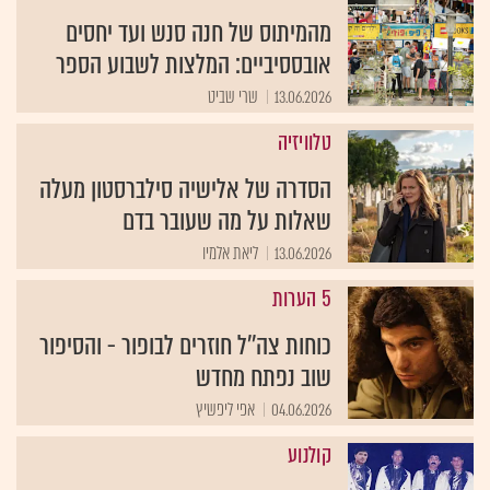
מהמיתוס של חנה סנש ועד יחסים
אובססיביים: המלצות לשבוע הספר
13.06.2026
שרי שביט
טלוויזיה
הסדרה של אלישיה סילברסטון מעלה
שאלות על מה שעובר בדם
13.06.2026
ליאת אלמיו
5 הערות
כוחות צה''ל חוזרים לבופור - והסיפור
שוב נפתח מחדש
04.06.2026
אפי ליפשיץ
קולנוע