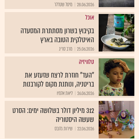
28.06.2026
מיטל שטדלר
אוכל
בקיבוץ בשרון מסתתרת המסעדה
האיטלקית הטובה בארץ
25.06.2026
מרב סריג
טלוויזיה
"העד" חוזרת לרצח שזעזע את
בריטניה, ונותנת מקום לקורבנות
26.06.2026
ליאת אלמיו
312 מיליון דולר בשלושה ימים: הסרט
שעשה היסטוריה
22.06.2026
שירות גלובס