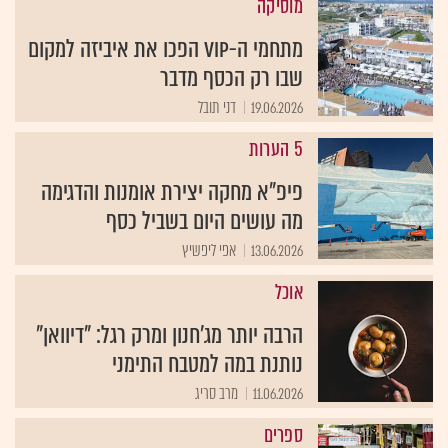
מוסיקה
מתחמי ה-VIP הפכו את איביזה למקום
שבו רק הכסף מדבר
19.06.2026
דני תובל
5 הערות
פיפ"א מחקה יצירת אומנות והדגימה
מה עושים היום בשביל כסף
13.06.2026
אפי ליפשיץ
אוכל
הרבה יותר מג'חנון ומרק רגל: "דיוואן"
נותנת במה למטבח התימני
11.06.2026
מרב סריג
ספרים