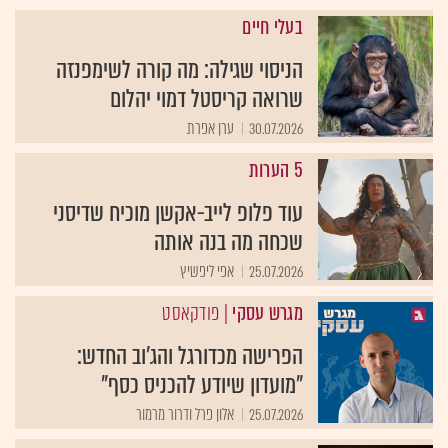
בעלי חיים
הניסוי שגילה: מה קורה לשימפנזה
שרואה קריסטל דמוי יהלום
30.07.2026
ערן אפרת
5 הערות
עוד פלופ לייב-אקשן מוכיח שדיסני
שכחה מה בנה אותה
25.07.2026
אפי ליפשיץ
מגרש עסקי
| פודקאסט
הפרישה מכדורגל והג'וב החדש:
"מועדון שיודע להכניס כסף"
25.07.2026
אלון פרל ודרור מרמור