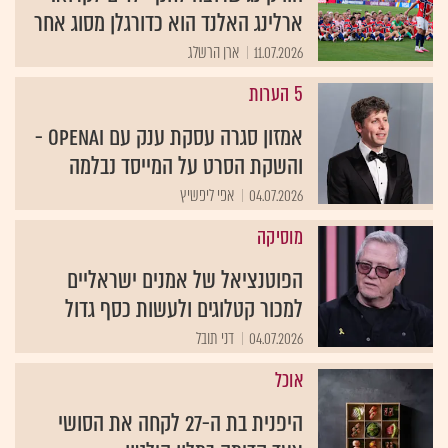
ארלינג האלנד הוא כדורגלן מסוג אחר
11.07.2026
ארן הרשלג
5 הערות
אמזון סגרה עסקת ענק עם openAI -
והשקת הסרט על המייסד נבלמה
04.07.2026
אפי ליפשיץ
מוסיקה
הפוטנציאל של אמנים ישראליים
למכור קטלוגים ולעשות כסף גדול
04.07.2026
דני תובל
אוכל
היפנית בת ה-27 לקחה את הסושי