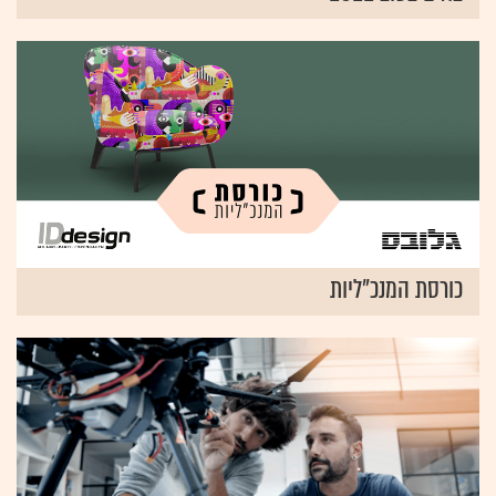
כורסת המנכ"ליות