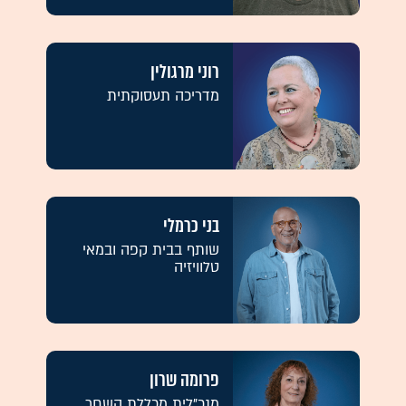
רוני מרגולין
מדריכה תעסוקתית
בני כרמלי
שותף בבית קפה ובמאי
טלוויזיה
פרומה שרון
מנכ"לית מכללת השחר