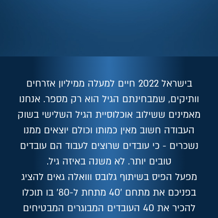
בישראל 2022 חיים למעלה ממיליון אזרחים
וותיקים, שמבחינתם הגיל הוא רק מספר. אנחנו
מאמינים ששילוב אוכלוסיית הגיל השלישי בשוק
העבודה חשוב מאין כמותו וכולם יוצאים ממנו
נשכרים - כי עובדים שרוצים לעבוד הם עובדים
טובים יותר. לא משנה באיזה גיל.
מפעל הפיס בשיתוף גלובס ווואלה גאים להציג
בפניכם את מתחם '40 מתחת ל-80' בו תוכלו
להכיר את 40 העובדים המבוגרים המבטיחים