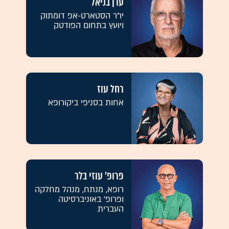
ערן בניאל
יו"ר הסטארט-אפ דומתוק
ויועץ בתחום הפודטק
רחל עוז
אחות בסניפי ביקורופא
פרופ' עוזי בלר
רופא, מנתח, מנהל מחלקה
ופרופ' באוניברסיטה
העברית