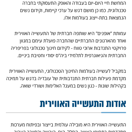
המחשת חיי היום-יום בעבודה והאופק התעסוקתי בחברה
טכנולוגית. כמו כן מושם דגש על ערכי קיימות, וקידום נשים
הנמצאות בתת-ייצוג בעולמות אלו.
עמותת "אופנים" היא שותפה חברתית של התעשייה האווירית
ואחד מהארגונים החברתיים שהחברה פועלת עימם במגוון
פרויקטי התנדבות ארוכי טווח - לקידום חינוך טכנולוגי בפריפריה
החברתית והגיאוגרפית לתלמידי ביה"ס יסודי וחטיבת ביניים.
במקביל לעשייה בעולמות החינוך הטכנולוגי, התעשייה האווירית
מקדמת פעילות חברתית התנדבותית של עובדיה בדגש על תמיכה
בקהילות שונות - כגון נשים במעגל האלימות ושורדי שואה.
אודות התעשייה האווירית
התעשייה האווירית היא מובילה עולמית בייצור ובפיתוח מערכות
מתקדמות בתחומי האוויר, החלל, הים, היבשה והסייבר בעבור