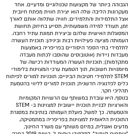
הגבוהה ביותר של מקצועות טכנולוגיים ומדעיים. אחד
מעקרונות הליבה שלה הוא יצירת חווית מפתח חיובית
אצל התלמידות והתלמידים; חוויה שתלווה אותם לאורך
זמן, תעודד למידה משמעותית, תסייע בחיזוק תחושת
המסוגלות האישית שלהם וביצירת תמונת עתיד רחבה.
העמותה מציעה פעילויות רבות וביניהן: תוכנית העשרה
לתלמידי בתי הספר היסודיים בפריפריה באמצעות
מעבדות ניידות (אוטובוסים שהוסבו לכתות מעבדה
מתקדמות); תוכניות העשרה המעודדות רכישה של
מיומנויות חשובות, תוך הטמעת ערכי המצוינות בלימודי
STEM לתלמידי חטיבות הביניים; תוכניות למורים לפיתוח
כלים לפדגוגיה חדשנית; תוכנית למורים לליווי בהטמעת
תהליכי חקר.
בנוסף, היא עובדת במשותף עם הרשויות המקומיות
והארציות לבניית תוכנית יישובית למצוינות ב- STEM
והטמעתה. כך למשל, פועלת העמותה בנתיבות במסגרת
התוכנית הלאומית למצוינות בפריפריה במתמטיקה,
מדעים ואנגלית, במיזם משותף עם משרד החינוך,
"צומחים לעתיד", לתלמידי כיתות ז'. בשנת 2019 בחרה