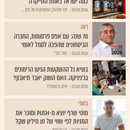
כמה ישראל באמת התייקרה
03.08.2026
יובל אינהורן, המשרוקית של גלוב ...
דעה
78 שנה: עם אפס פרסומות, החברה
הביטחונית שהפכה לסמל לאומי
03.08.2026
יגאל דמרי
בשיא גל ההשקעות הגיעו הרימונים
בג'פניקה. האם השוק יאבד תיאבון?
02.08.2026
איתן גרסטנפלד
בלעדי
מוטי שרף יוצא מ-PUSH ומוכר את
המניות לפי שווי של 10 מיליון שקל
02.08.2026
נבו טרבלסי