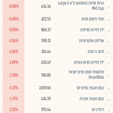
הראל מניות במומנטום ת"א Large &
^
-0.80%
434.36
Mid Cap
^
תמיר פישמן מניות
622.53
-0.80%
^
ילין לפידות מנייתית
806.37
-0.95%
^
אנליסט אסטרטגיות
590.31
-1.04%
^
מיטב גז ונפט
624.44
-1.04%
^
ילין לפידות מניות צמיחה
453.49
-1.09%
אלטשולר שחם מניות ישראל
^
-1.28%
396.80
SmartBeta
^
קסם אקטיב מניות יתר
2,839.66
-1.37%
^
קסם אקטיב אנרגיה
434.35
-1.71%
^
דולפין יתר
293.44
-2.15%