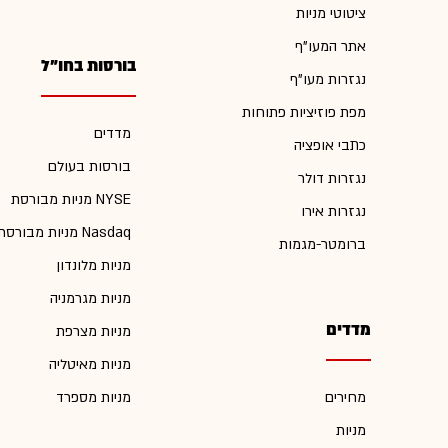
ציטוטי מניות
אתר המעו"ף
בורסות בחו"ל
נגזרות מעו"ף
מפת פוזיציות פתוחות
מדדים
כתבי אופציה
בורסות בעולם
נגזרות דולר
מניות מבורסת NYSE
נגזרות אירו
מניות מבורסת Nasdaq
ברומטר-מגמות
מניות מלונדון
מניות מגרמניה
מדדים
מניות מצרפת
מניות מאיטליה
מחירים
מניות מספרד
מניות