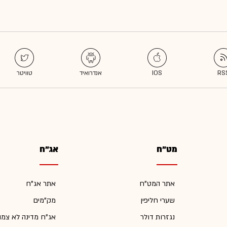
מט"ח
אג"ח
אתר המט"ח
אתר אג"ח
שערי חליפין
מק"מים
נגזרות דולר
אג"ח מדינה לא צמו