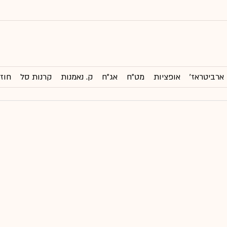
ארביטראז'
אופציות
מט"ח
אג"ח
ק. נאמנות
קרנות סל
חוזי