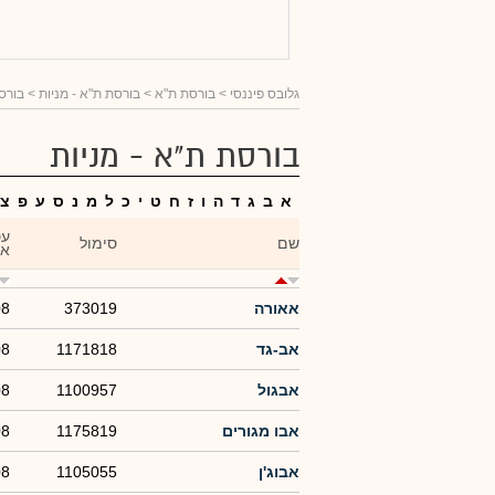
גלובס פיננסי
> בורסת ת"א >
בורסת ת"א - מניות
> בורסת
בורסת ת"א - מניות
א
ב
ג
ד
ה
ו
ז
ח
ט
י
כ
ל
מ
נ
ס
ע
פ
צ
עס
שם
סימול
אח
אאורה
373019
08
אב-גד
1171818
08
אבגול
1100957
08
אבו מגורים
1175819
08
אבוג'ן
1105055
08