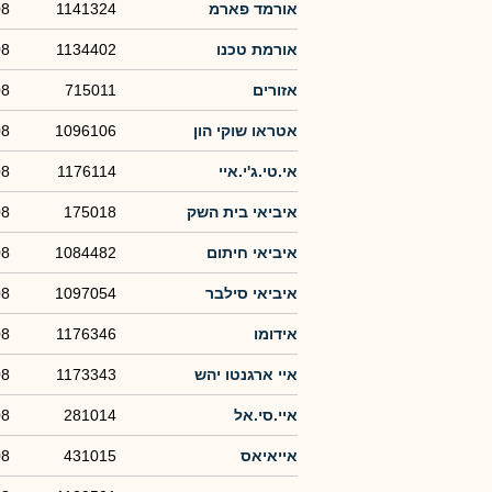
אורמד פארמ
1141324
08
אורמת טכנו
1134402
08
אזורים
715011
08
אטראו שוקי הון
1096106
08
אי.טי.ג'י.איי
1176114
08
איביאי בית השק
175018
08
איביאי חיתום
1084482
08
איביאי סילבר
1097054
08
אידומו
1176346
08
איי ארגנטו יהש
1173343
08
איי.סי.אל
281014
08
אייאיאס
431015
08