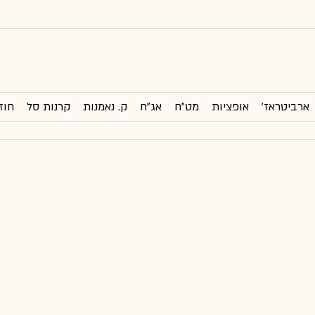
ארביטראז'
אופציות
מט"ח
אג"ח
ק. נאמנות
קרנות סל
חוז