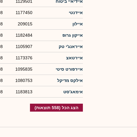
איידיאיי ביטוח
1129501
08
איידנטי
1177450
08
איילון
209015
08
אייקון גרופ
1182484
08
אייראנג'י טק
1105907
08
איירטאצ
1173376
08
איירפורט סיטי
1095835
08
אילקס מדיקל
1080753
08
אימאג'סט
1183813
08
הצג הכל (558 תוצאות)