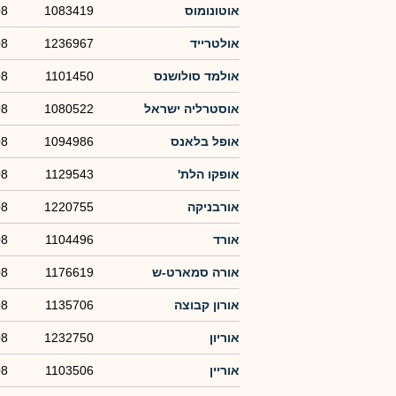
אוטונומוס
1083419
08
אולטרייד
1236967
08
אולמד סולושנס
1101450
08
אוסטרליה ישראל
1080522
08
אופל בלאנס
1094986
08
אופקו הלת'
1129543
08
אורבניקה
1220755
08
אורד
1104496
08
אורה סמארט-ש
1176619
08
אורון קבוצה
1135706
08
אוריון
1232750
08
אוריין
1103506
08