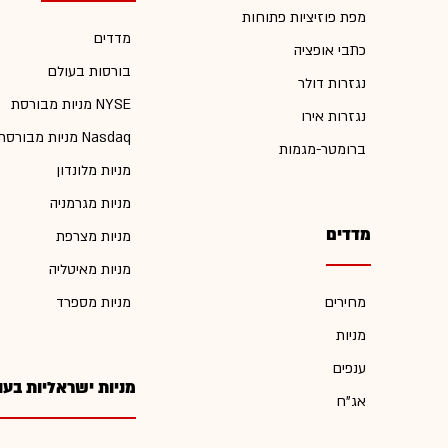
מפת פוזיציות פתוחות
מדדים
כתבי אופציה
בורסות בעולם
נגזרות דולר
מניות מבורסת NYSE
נגזרות אירו
מניות מבורסת Nasdaq
ברומטר-מגמות
מניות מלונדון
מניות מגרמניה
מדדים
מניות מצרפת
מניות מאיטליה
מחירים
מניות מספרד
מניות
ענפים
מניות ישראליות בעו
אג"ח