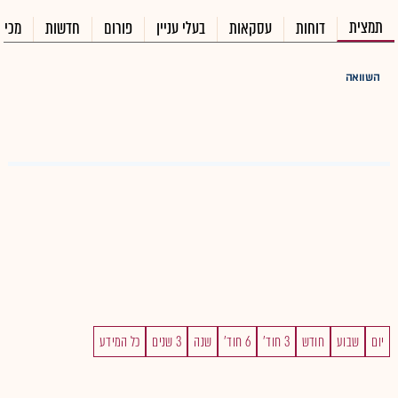
תמצית
דוחות
עסקאות
בעלי עניין
פורום
חדשות
מכיר
השוואה
יום
שבוע
חודש
3 חוד'
6 חוד'
שנה
3 שנים
כל המידע