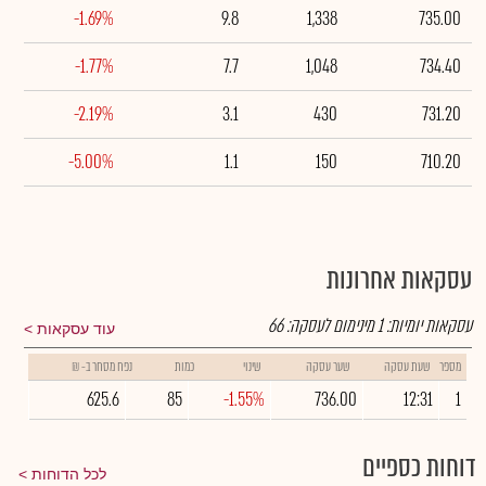
-1.69%
9.8
1,338
735.00
-1.77%
7.7
1,048
734.40
-2.19%
3.1
430
731.20
-5.00%
1.1
150
710.20
עסקאות אחרונות
עסקאות יומיות:
1
מינימום לעסקה:
66
עוד עסקאות
מספר
שעת עסקה
שער עסקה
שינוי
כמות
נפח מסחר ב- ₪
625.6
85
-1.55%
736.00
12:31
1
דוחות כספיים
לכל הדוחות