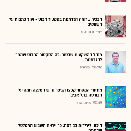
הבכיר שרואה הזדמנות בסקטור חבוט - ועוד כתבות על
השווקים
01.08.2026
כתבי גלובס
מנהל ההשקעות שבטוח: זה הסקטור החבוט שהפך
להזדמנות
28.07.2026
נתנאל אריאל
מחזורי המסחר קפצו ולג'פריס יש המלצה חמה על
הבורסה בתל אביב
27.07.2026
שירי חביב-ולדהורן
היכונו לירידות בבורסה: כך ייראה השבוע המטלטל
שבפתח