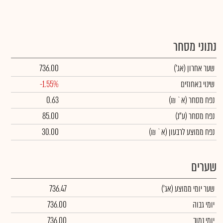
נתוני מסחר
שער אחרון
(אג')
736.00
שינוי באחוזים
-1.55%
נפח מסחר
(א` ₪)
0.63
נפח מסחר
(ע"נ)
85.00
נפח ממוצע לרבעון (א` ₪)
30.00
שערים
שער יומי ממוצע
(אג')
736.47
יומי גבוה
736.00
יומי נמוך
736.00