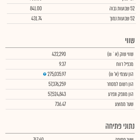
52 שבועות גבוה
841.00
52 שבועות נמוך
431.74
שווי
שווי שוק
(א` ₪)
422,290
מכפיל רווח
9.37
הון עצמי
(א' ₪)
275,035.97
הון רשום למסחר
57,376,259
הון מונפק ונפרע
57,524,843
שער ממוצע
736.47
נתוני פתיחה
שער פתיחה
747.60