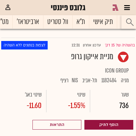
גלובס פיננסי
ראשי
תיק אישי
ת"א
וול סטריט
ארביטראז'
מט"
12:31
בהשהיה של 15 דק'
עדכון אחרון
לצפות בנתונים ללא השהיה
|
מניית אייקון גרופ
ICON GROUP
מניה
1182484
תל-אביב
NIS
רציף
שער
שינוי
שינוי באג'
-11.60
-1.55%
736
הוסף לתיק
התראות