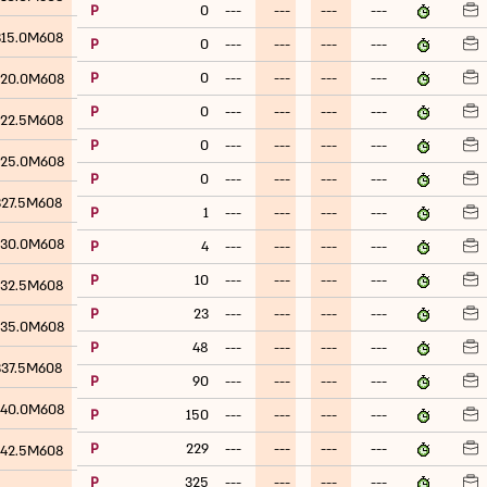
P
0
---
---
---
---
315.0M608
P
0
---
---
---
---
P
0
---
---
---
---
20.0M608
P
0
---
---
---
---
22.5M608
P
0
---
---
---
---
25.0M608
P
0
---
---
---
---
327.5M608
P
1
---
---
---
---
30.0M608
P
4
---
---
---
---
P
10
---
---
---
---
32.5M608
P
23
---
---
---
---
35.0M608
P
48
---
---
---
---
337.5M608
P
90
---
---
---
---
40.0M608
P
150
---
---
---
---
P
229
---
---
---
---
42.5M608
P
325
---
---
---
---