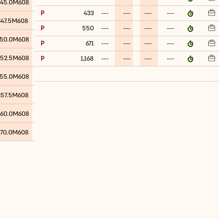
45.0M608
P
433
---
---
---
---
347.5M608
P
550
---
---
---
---
50.0M608
P
671
---
---
---
---
52.5M608
P
1,168
---
---
---
---
55.0M608
357.5M608
60.0M608
70.0M608