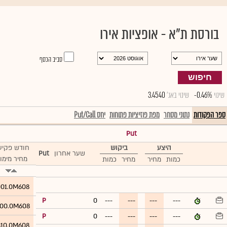
בורסת ת"א - אופציות אירו
סביב הכסף
חיפוש
שינוי
-0.46%
'שינוי באג
3.4540
ספר הפקודות
נתוני מסחר
מפת פוזיציות פתוחות
יחס Put/Call
Put
היצע
ביקוש
חודש פקיע
שער אחרון
Put
מחיר מימו
כמות
מחיר
מחיר
כמות
01.0M608
P
0
---
---
---
---
00.0M608
P
0
---
---
---
---
310.0M608