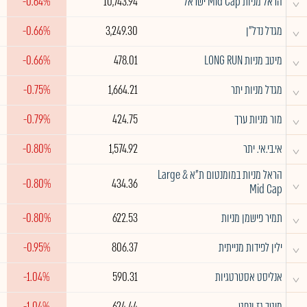
^
הראל מניות Mid Cap ישראל
10,743.94
-0.64%
^
מגדל נדל"ן
3,249.30
-0.66%
^
מיטב מניות LONG RUN
478.01
-0.66%
^
מגדל מניות יתר
1,664.21
-0.75%
^
מור מניות ערך
424.75
-0.79%
^
אי.בי.אי. יתר
1,574.92
-0.80%
הראל מניות במומנטום ת"א Large &
^
-0.80%
434.36
Mid Cap
^
תמיר פישמן מניות
622.53
-0.80%
^
ילין לפידות מנייתית
806.37
-0.95%
^
אנליסט אסטרטגיות
590.31
-1.04%
^
מיטב גז ונפט
624.44
-1.04%