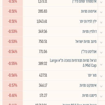
^
אלטשולר שחם נדל"ן
1,173.11
-0.51%
^
אזימוט מניות
285.83
-0.51%
^
ילין לפידות יתר
1,043.61
-0.51%
^
דולפין מניות
349.36
-0.53%
^
מיטב מניות ישראל
750.51
-0.53%
^
אנליסט נדל"ן
771.06
-0.54%
הראל מניות תנודתיות נמוכה ת"א Large
^
-0.55%
389.32
& Mid Cap
^
מור יתר
427.51
-0.56%
^
אימפקט מניות
346.17
-0.57%
^
פיטנגו מניות
171.27
-0.61%