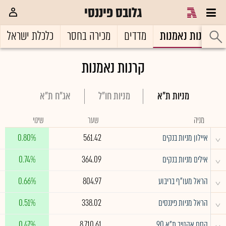
גלובס פיננסי
קרנות נאמנות
מדדים
מכירה בחסר
כלכלת ישראל
קרנות נאמנות
מניות ת"א
מניות חו"ל
אג"ח ת"א
מניה
שער
שינוי
^
איילון מניות בנקים
561.42
0.80%
^
אילים מניות בנקים
364.09
0.74%
^
הראל מעו"ף בריבוע
804.97
0.66%
^
הראל מניות פיננסים
338.02
0.51%
^
קסם אקטיב ת"א 90
8,710.61
0.47%