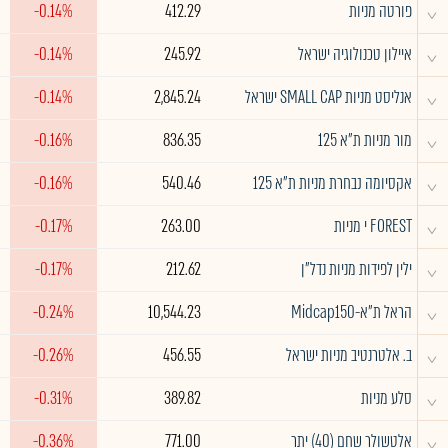
^
פורטה מניות
412.29
-0.14%
^
איילון טכנולוגיה ישראל
245.92
-0.14%
^
אנליסט מניות SMALL CAP ישראל
2,845.24
-0.14%
^
מור מניות ת"א 125
836.35
-0.16%
^
אקסיומה נבחרת מניות ת"א 125
540.46
-0.16%
^
FOREST י מניות
263.00
-0.17%
^
ילין לפידות מניות נדל"ן
212.62
-0.17%
^
הראל ת"א-Midcap150
10,544.23
-0.24%
^
ב. אלטרנטיב מניות ישראל
456.55
-0.26%
^
סלע מניות
389.82
-0.31%
^
אלטשולר שחם (40) יתר
771.00
-0.36%