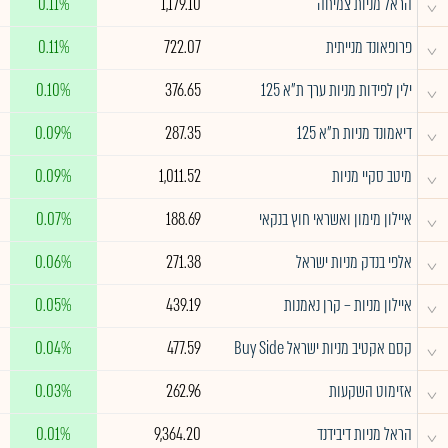
^
הראל מניות צמיחה
1,179.10
0.11%
^
פרופאונד מנייתית
722.07
0.11%
^
ילין לפידות מניות ערך ת"א 125
376.65
0.10%
^
דיאמונד מניות ת"א 125
287.35
0.09%
^
מיטב סקיי מניות
1,011.52
0.09%
^
איילון מימון ואשראי חוץ בנקאי
188.69
0.07%
^
אלפי בנדק מניות ישראל
271.38
0.06%
^
איילון מניות – קרן נאמנות
439.19
0.05%
^
קסם אקטיב מניות ישראל Buy Side
477.59
0.04%
^
אזימוט השקעות
262.96
0.03%
^
הראל מניות דיבידנד
9,364.20
0.01%