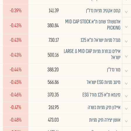
^
קסם אקטיב מניות נדל"ן
141.39
-0.39%
אלטשולר שחם ת"א MID CAP STOCK
^
-0.43%
380.84
PICKING
^
מגדל מניות ישראל ת"א 125
730.17
-0.43%
אילים נבחרת מניות LARGE & MID CAP
^
-0.43%
500.16
ישראל
^
מור נדל"ן
388.20
-0.44%
^
מיטב מניות ESG ישראל
566.86
-0.45%
^
סיגמא ת"א 125 מודל ESG
370.35
-0.46%
^
איילון תיק מניות כשרה
261.95
-0.47%
^
אושן יצירה תיק מניות
473.03
-0.48%