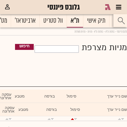
גלובס פיננסי
גלובס פיננסי
ראשי
תיק אישי
ת"א
וול סטריט
ארביטראז'
מט"
גלובס פיננסי
> בורסת ת"א >
בורסת ת"א - מניות
> מניות מצרפת
מניות מצרפת
חיפוש
עסקה
שם נייר ערך
סימול
בורסה
מטבע
אחרונה
עסקה
שם נייר ערך
סימול
בורסה
מטבע
אחרונה