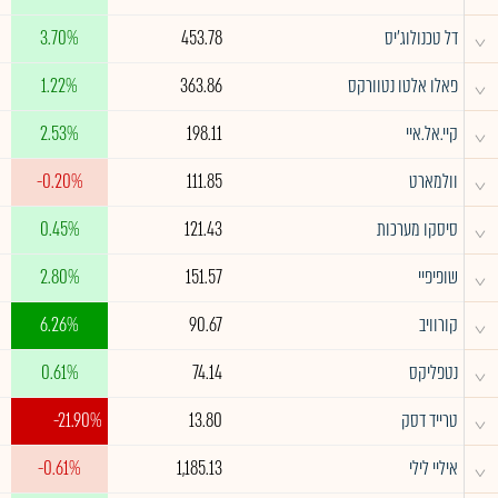
^
דל טכנולוג'יס
453.78
3.70%
^
פאלו אלטו נטוורקס
363.86
1.22%
^
קיי.אל.איי
198.11
2.53%
^
וולמארט
111.85
-0.20%
^
סיסקו מערכות
121.43
0.45%
^
שופיפיי
151.57
2.80%
^
קורוויב
90.67
6.26%
^
נטפליקס
74.14
0.61%
^
טרייד דסק
13.80
-21.90%
^
איליי לילי
1,185.13
-0.61%