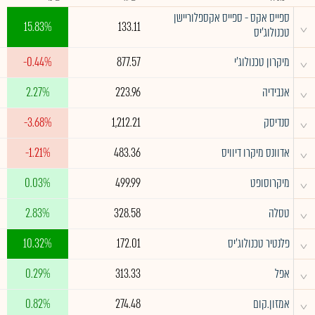
ספייס אקס - ספייס אקספלוריישן
^
15.83%
133.11
טכנולוג'יס
^
מיקרון טכנולוג'י
877.57
-0.44%
^
אנבידיה
223.96
2.27%
^
סנדיסק
1,212.21
-3.68%
^
אדוונס מיקרו דיוויס
483.36
-1.21%
^
מיקרוסופט
499.99
0.03%
^
טסלה
328.58
2.83%
^
פלנטיר טכנולוג'יס
172.01
10.32%
^
אפל
313.33
0.29%
^
אמזון.קום
274.48
0.82%