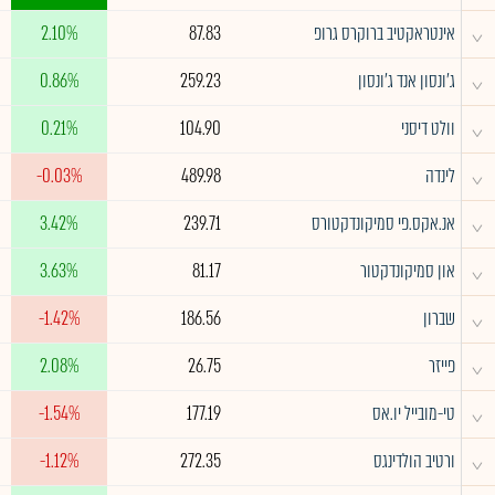
^
אינטראקטיב ברוקרס גרופ
87.83
2.10%
^
ג'ונסון אנד ג'ונסון
259.23
0.86%
^
וולט דיסני
104.90
0.21%
^
לינדה
489.98
-0.03%
^
אנ.אקס.פי סמיקונדקטורס
239.71
3.42%
^
און סמיקונדקטור
81.17
3.63%
^
שברון
186.56
-1.42%
^
פייזר
26.75
2.08%
^
טי-מובייל יו.אס
177.19
-1.54%
^
ורטיב הולדינגס
272.35
-1.12%