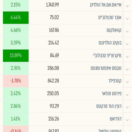
^
איי.אס.אם.אל הולדינג
1,740.99
2.15%
^
אובר טכנולוג'יס
75.02
6.44%
^
קוואלקום
167.86
4.66%
^
בוקינג הולדינגס
214.42
3.39%
^
מיקרוצ'יפ טכנולוג'י
84.69
13.89%
^
טקסס אינסטרומנטס
286.08
2.76%
^
קטרפילר
842.28
-1.78%
^
פירסט סולאר
250.05
2.42%
^
רובין הוד מרקטס
93.29
2.84%
^
דורדאש
216.26
1.41%
^
קוסטקו וולסייל
947.82
-0.14%