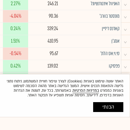
^
האניוול אינטרנשיונל
246.21
2.27%
^
מונסטר בוורג'
90.36
-4.04%
^
קאדנס דיזיין
339.24
0.24%
^
אמג'ן
410.95
1.51%
^
סי.וי.אס הלת'
95.67
-0.54%
^
פפסיקו
139.02
0.42%
^
קונסטליישן אנרג'י
269.89
3.37%
האתר עושה שימוש בעוגיות (Cookies) לצורך שיפור חוויית המשתמש, ניתוח נתוני
גלישה והתאמת תכנים אישית. המשך הגלישה באתר מהווה הסכמה לשימוש
בעוגיות כמפורט
במדיניות הפרטיות
. באפשרותך, בכל עת, לשנות את הגדרות
העוגיות בדפדפן. לידיעתך, חסימת עוגיות תשפיע על תפקוד האתר.
הבנתי