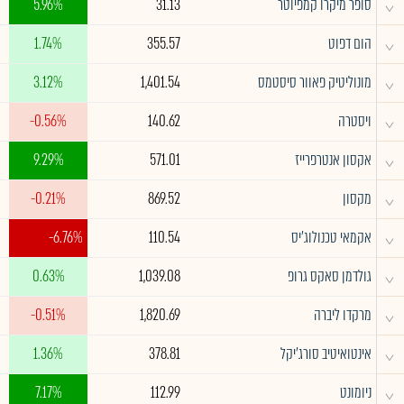
^
סופר מיקרו קמפיוטר
31.13
5.96%
^
הום דפוט
355.57
1.74%
^
מונוליטיק פאוור סיסטמס
1,401.54
3.12%
^
ויסטרה
140.62
-0.56%
^
אקסון אנטרפרייז
571.01
9.29%
^
מקסון
869.52
-0.21%
^
אקמאי טכנולוג'יס
110.54
-6.76%
^
גולדמן סאקס גרופ
1,039.08
0.63%
^
מרקדו ליברה
1,820.69
-0.51%
^
אינטואיטיב סורג'יקל
378.81
1.36%
^
ניומונט
112.99
7.17%