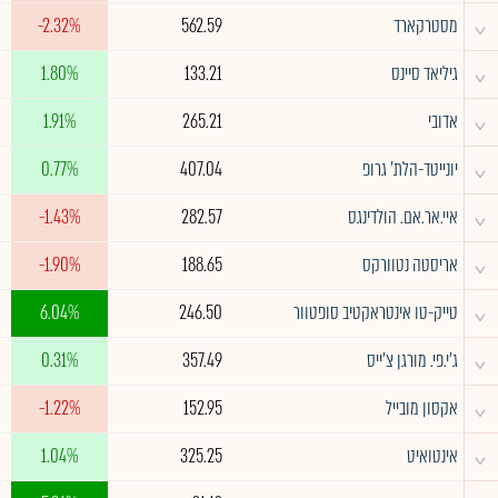
^
מסטרקארד
562.59
-2.32%
^
גיליאד סיינס
133.21
1.80%
^
אדובי
265.21
1.91%
^
יונייטד-הלת' גרופ
407.04
0.77%
^
איי.אר.אם. הולדינגס
282.57
-1.43%
^
אריסטה נטוורקס
188.65
-1.90%
^
טייק-טו אינטראקטיב סופטוור
246.50
6.04%
^
ג'י.פי. מורגן צ'ייס
357.49
0.31%
^
אקסון מובייל
152.95
-1.22%
^
אינטואיט
325.25
1.04%