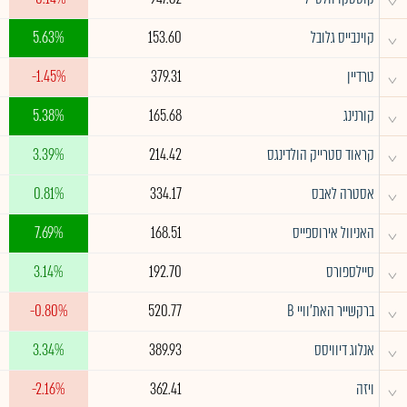
^
קוינבייס גלובל
153.60
5.63%
^
טרדיין
379.31
-1.45%
^
קורנינג
165.68
5.38%
^
קראוד סטרייק הולדינגס
214.42
3.39%
^
אסטרה לאבס
334.17
0.81%
^
האניוול אירוספייס
168.51
7.69%
^
סיילספורס
192.70
3.14%
^
ברקשייר האת'וויי B
520.77
-0.80%
^
אנלוג דיוויסס
389.93
3.34%
^
ויזה
362.41
-2.16%