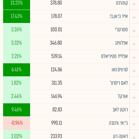
^
קוהרנט
378.80
13.23%
^
אייר בי.אן.בי.
178.07
17.43%
^
סטרטג'י
100.01
3.26%
^
אפלווינג
346.80
3.32%
^
אפלייד מטיריאלס
539.14
2.21%
^
סרוויס נאו
124.86
6.41%
^
לאם ריסרצ'
311.35
1.82%
^
אורקל
146.94
2.44%
^
רוקט לאב
82.83
9.46%
^
ג'י.אי. ורנובה
990.11
-0.94%
^
דאטה דוג
233.93
2.02%