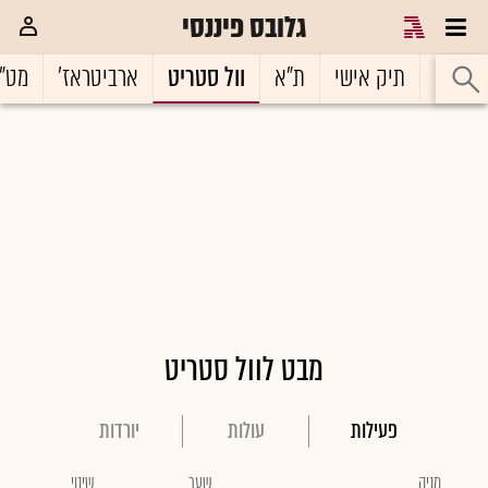
גלובס פיננסי
ראשי
תיק אישי
ת"א
וול סטריט
ארביטראז'
מט"
מבט לוול סטריט
פעילות
עולות
יורדות
מניה
שער
שינוי