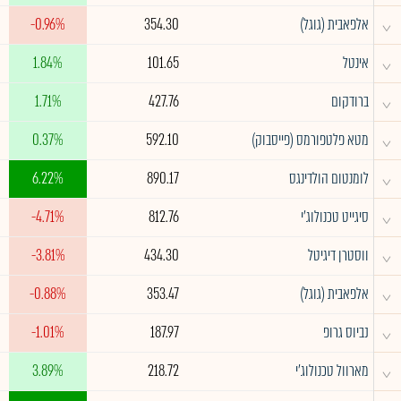
^
אלפאבית (גוגל)
354.30
-0.96%
^
אינטל
101.65
1.84%
^
ברודקום
427.76
1.71%
^
מטא פלטפורמס (פייסבוק)
592.10
0.37%
^
לומנטום הולדינגס
890.17
6.22%
^
סיגייט טכנולוג'י
812.76
-4.71%
^
ווסטרן דיגיטל
434.30
-3.81%
^
אלפאבית (גוגל)
353.47
-0.88%
^
נביוס גרופ
187.97
-1.01%
^
מארוול טכנולוג'י
218.72
3.89%