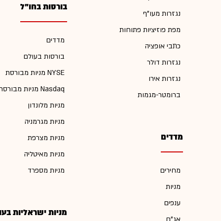
בורסות בחו"ל
נגזרות מעו"ף
מפת פוזיציות פתוחות
מדדים
כתבי אופציה
בורסות בעולם
נגזרות דולר
מניות מבורסת NYSE
נגזרות אירו
מניות מבורסת Nasdaq
ברומטר-מגמות
מניות מלונדון
מניות מגרמניה
מדדים
מניות מצרפת
מניות מאיטליה
מחירים
מניות מספרד
מניות
ענפים
מניות ישראליות בעו
אג"ח