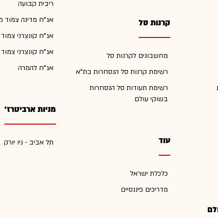
ריבית קבועה
אג"ח מדינה צמוד מ
קרנות סל
אג"ח קונצרני צמוד
אג"ח קונצרני צמוד
מחשבונים לקרנות סל
אג"ח להמרה
רשימת קרנות סל הנסחרות בת"א
רשימת תעודות סל הנסחרות
בשוקי עולם
מניות ארביטרז'
עוד
תל אביב - ניו יורק
כלכלת ישראל
מדריכים פיננסיים
לם