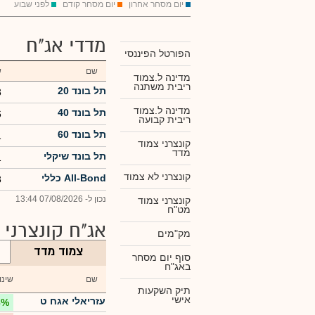
יום מסחר אחרון
יום מסחר קודם
לפני שבוע
מדדי אג"ח
הפורטל הפיננסי
שם
ש
מדינה ל.צמוד
ריבית משתנה
תל בונד 20
3
מדינה ל.צמוד
תל בונד 40
6
ריבית קבועה
תל בונד 60
1
קונצרני צמוד
מדד
תל בונד שיקלי
1
קונצרני לא צמוד
All-Bond כללי
3
נכון ל- 07/08/2026 13:44
קונצרני צמוד
מט"ח
אג"ח קונצרני
מק"מים
צמוד מדד
סוף יום מסחר
באג"ח
שם
שינו
תיק השקעות
אישי
עזריאלי אגח ט
3%