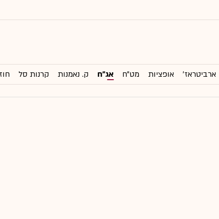
ארביטראז'
אופציות
מט"ח
אג"ח
ק. נאמנות
קרנות סל
חוז