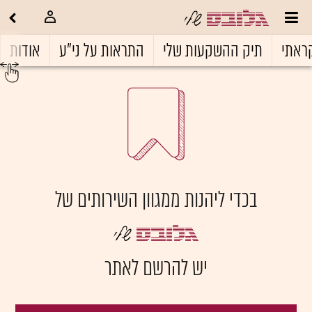
ראתי
תיק ההשקעות שלי
התראות על ני"ע
אודות
בכדי ליהנות ממגוון השירותים של
יש להרשם לאתר