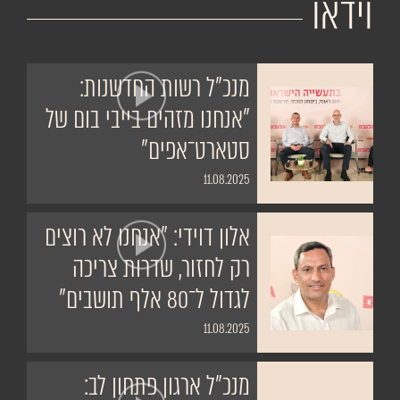
וידאו
מנכ"ל רשות החדשנות:
"אנחנו מזהים בייבי בום של
סטארט־אפים"
11.08.2025
אלון דוידי: "אנחנו לא רוצים
רק לחזור, שדרות צריכה
לגדול ל־80 אלף תושבים"
11.08.2025
​מנכ"ל ארגון פתחון לב: