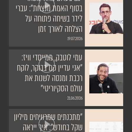
בסוף האמת מנצחת": עברי
לידר בשיחה פתוחה על
הצלחה לאורך זמן
19.07.2026
עמי לוטבק, ממייסדי וויז:
"אני עדיין קם בבוקר, לוקח
רכבת ומנסה לשנות את
עולם הסקיוריטי"
21.06.2026
"מתכנתים שמרוויחים מיליון
שקל בחודש": איך ייראה