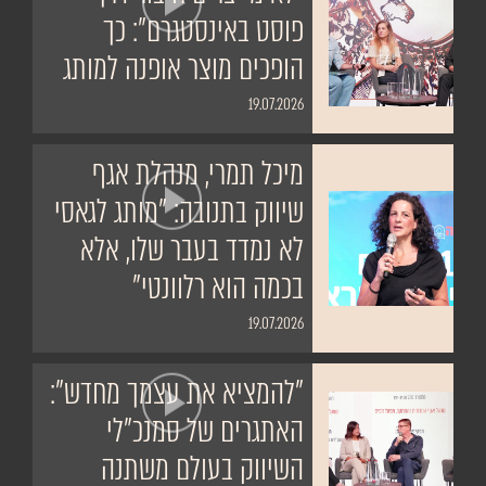
פוסט באינסטגרם": כך
הופכים מוצר אופנה למותג
19.07.2026
מיכל תמרי, מנהלת אגף
שיווק בתנובה: "מותג לגאסי
לא נמדד בעבר שלו, אלא
בכמה הוא רלוונטי"
19.07.2026
"להמציא את עצמך מחדש":
האתגרים של סמנכ"לי
השיווק בעולם משתנה