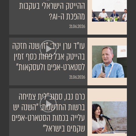
ההייטק הישראלי בעקבות
מהפכת ה-AI?
21.06.2026
עו"ד ערן יניב: "זו שנה חזקה
בהייטק אבל פחות כסף זמין
לסטארט-אפים ולעסקאות"
21.06.2026
כרם נבו, סמנכ"לית צמיחה
ברשות החדשנות: "השנה יש
עלייה בכמות הסטארט-אפים
שקמים בישראל"