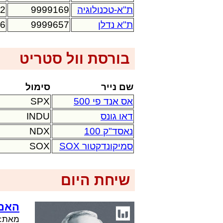
ת"א-טכנולוגיה
9999169
32
ת"א נדלן
9999657
16
בורסת וול סטריט
שם נייר
סימול
אס אנד פי 500
SPX
דאו גונס
INDU
נאסד"ק 100
NDX
סמיקונדקטור SOX
SOX
שיחת היום
האם 
מאת: