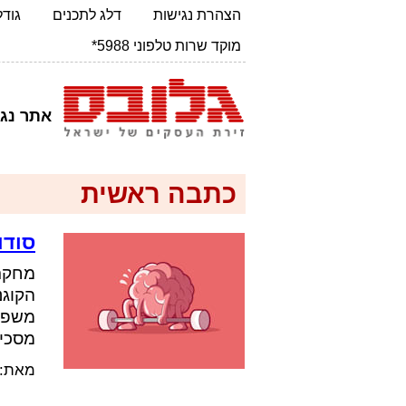
הצהרת נגישות
דלג לתכנים
גודל 
מוקד שרות טלפוני 5988*
אתר נג
כתבה ראשית
סודו
הקוגנ
משפרי
מסכימ
מאת: