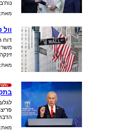
נוח'בה שהשת
מאת:
וול סטרי
זינקה ב-17% ומניית ספייס אקס ב-16% • מחי
מאת:
בתקו
לגלוב
הדבר 
מאת: