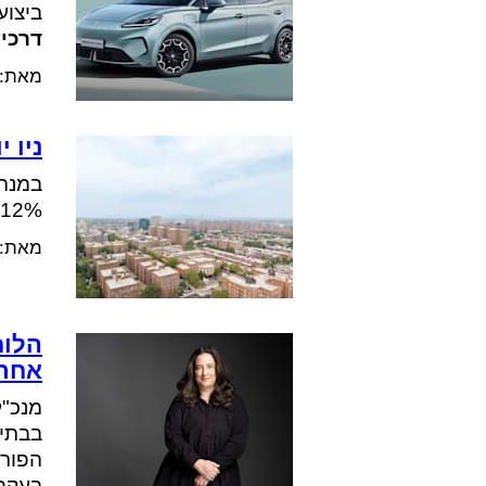
ביצוע
דרכי
מאת:
ניו 
במנהט
12% בלבד
מאת:
הלוח
אחר 
מנכ"ל
בבתי 
הפורש
בעקבו