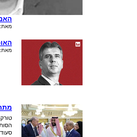
האם 
מאת:
האוכ
מאת:
מתרח
טורקי
הסותר
סעודי