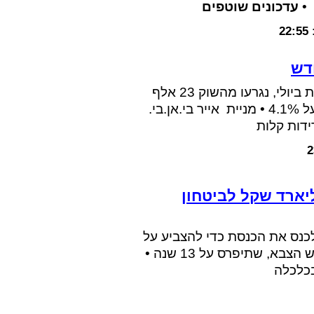
עדכונים שוטפים
22:55
דוח תעסוקה מאכזב בארה"ב: במקום תוספת של 80 אלף משרות ביולי, נגרעו מהשוק 23 אלף
משרות • בניגוד לתחזיות, שיעור האבטלה בארה"ב ירד - ועומד על 4.1% • מניית אייר בי.אן.בי.
2
בס: נתניהו דורש להעביר 400 מיליארד שקל לביטחון
כנס את הכנסת כדי להצביע על
פריצת התקציב כך שיאפשר תוספת של 400 מיליארד שקל לרכש הצבא, שתיפרס על 13 שנה •
בכלכלה