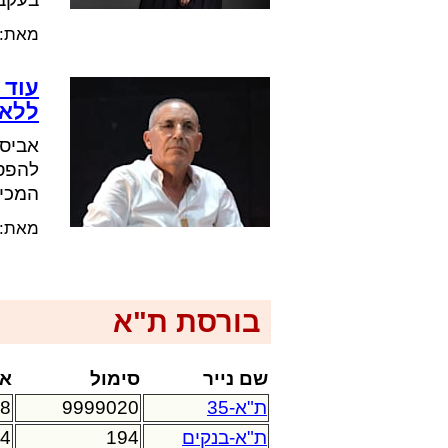
מאת:
עוד 
ללא 
אביסר
להפסד
המכיר
מאת:
בורסת ת"א
שם נייר
סימול
אח
ת"א-35
9999020
98
ת"א-בנקים
194
34