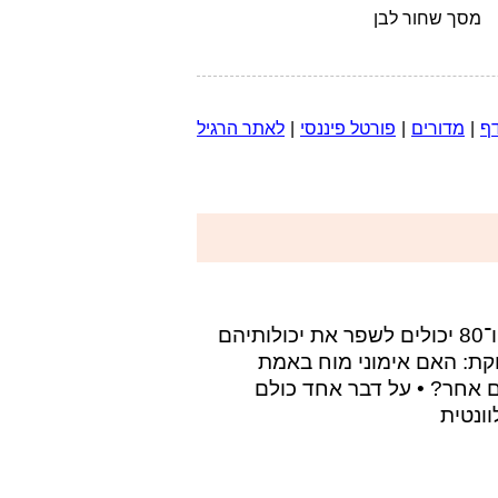
מסך שחור לבן
דף
|
מדורים
|
פורטל פיננסי
|
לאתר הרגיל
מחקר גדול שפורסם לאחרונה הגיע למסקנה אופטימית: בני 70 ו־80 יכולים לשפר את יכולותיהם
קת: האם אימוני מוח באמת
 אחר? • על דבר אחד כולם
ונטית