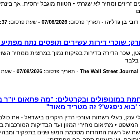
ים זריזים ומחיר לא שגרתי • הטווח מוגבל יחסית, אך בינת
ם
דובי בן גדליהו
-
תאריך פרסום:
07/08/2026
-
שעת פרסום:
:37
יורק: שוכרי דירות עשירים תופסים נתח מפתיע
ן, שכר הדירה בדירות בפיקוח נמוך במחצית ממחיר השוק
The Wall Street Journal
-
תאריך פרסום:
07/08/2026
-
שעת 
מת במונופולים ובקרטלים: "מה פתאום יו"ר ב
'בוא ניפגש'? זה מטריד מאוד"
י ענק, בעלי רשתות ועורכי הדין היקרים בישראל - את כולם
המשפט • מתיאום מחירי המזון ועד הבדיקות המורכבות במי
ת של רשות התחרות מסכמת חמש שנים בתפקיד ומבהירה:
תיהם. יש האזנות סתר, הם מפחדים"