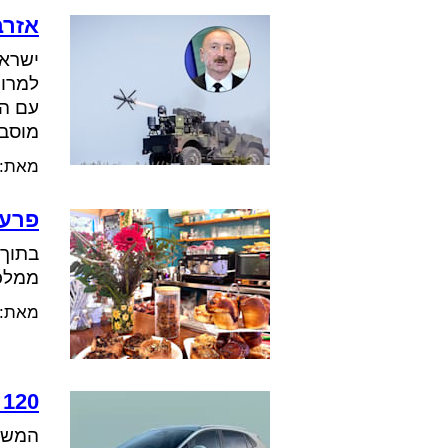
אזרב
ישראל
למרות
עם הל
מוסב
מאת:
פרעצ
בתוך 
ממלכ
מאת:
120 אלף שקל לפני הנחות ומבצעים: לא קל להתחרות במכונית הזו