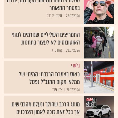
טסלה פרסמה תוצאות מעורבות, יורדת
במסחר המאוחר
22.07.2026
מיטל וייזברג
התמריצים השליליים שגורמים לנהגי
האוטובוסים לא לעצור בתחנות
22.07.2026
אלון פרל
בלעדי
כאוס בצמרת הרכבת: המינוי של
ממלא-מקום המנכ"ל נפסל
21.07.2026
אלון פרל
מותג הרכב שהולך ונעלם מהכבישים
אך בכל זאת זוכה לאמון הצרכנים