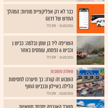
כבר לא רק אפליקציית מוניות: המהלך
החדש של Gett
04.08.2026
אלון פרל
השריפה ליד בן שמן נבלמה: כביש 1
וכביש 6 נפתחו, עומסים באזור
04.08.2026
אלון פרל
שאלות ותשובות
השבוע זה קורה: כך תיערכו לחסימות
הלילה באיילון ובכביש החוף
03.08.2026
אלון פרל
משרד האנרגיה יסבסד משאיות