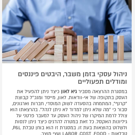
ניהול עסקי בזמן משבר, היבטים פיננסים
ומודלים תפעוליים
במסגרת ההרצאה מסביר
גיא לאון
כיצד ניתן להפעיל את
העסק בתקופה של אי-וודאות. לאון, מייסד ומנכ"ל קבוצת
"קרנף", המתמחה בהסעדה לשוק המוסדי, חברות וארגונים,
סבור כי "מה שלא ניתן למדוד לא ניתן לנהל". בהרצאתו הוא
צולל לרמת המיקרו של ניהול העסק עד למעבר פרטני על
גיליונות האקסל. כל זאת במטרה להדגים כיצד ניתן לנסות
ולשלוט בהוצאות בעת זו. במסגרת זו הוא בוחן טבלת P&L,
טבלאות - LABOR ,COST ,FOOD ועצי מוצר.