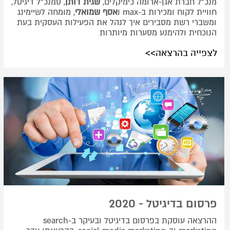
מנכ"ל חברת אגן-ארומה כימיקלים,
שגית דותן
, סמנכ"ל דיגיטל,
חוויית לקוח ומכירות ב-max ו
אסף שמואלי
, מומחה לשיימינג
ומשברי רשת מסבירים איך לנהל את הפעילות העסקית בעת
הנוכחית ולהימנע מסערות מיותרות
לצפייה בהרצאה>>
פרסום בדיגיטל - 2020
ההרצאה עוסקת בפרסום בדיגיטל ובעיקר ב-search