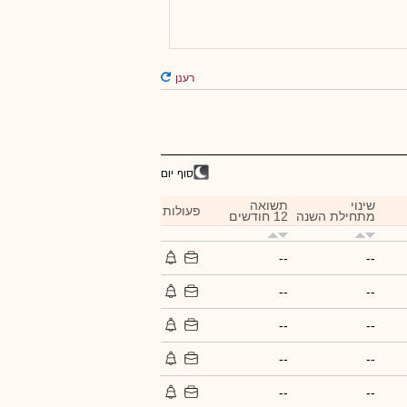
רענן
סוף יום
שינוי
תשואה
פעולות
מתחילת השנה
12 חודשים
--
--
--
--
--
--
--
--
--
--