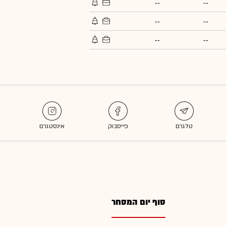
--
--
--
--
--
--
סוף יום המסחר