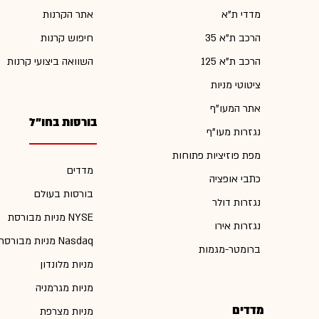
מדדי ת"א
אתר הקרנות
הרכב ת"א 35
חיפוש קרנות
הרכב ת"א 125
השוואה ביצועי קרנות
ציטוטי מניות
אתר המעו"ף
בורסות בחו"ל
נגזרות מעו"ף
מפת פוזיציות פתוחות
מדדים
כתבי אופציה
בורסות בעולם
נגזרות דולר
מניות מבורסת NYSE
נגזרות אירו
מניות מבורסת Nasdaq
ברומטר-מגמות
מניות מלונדון
מניות מגרמניה
מדדים
מניות מצרפת