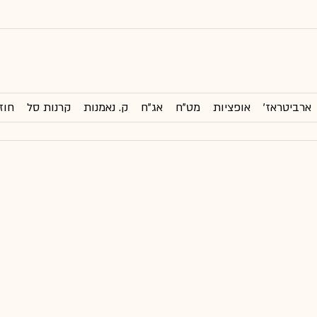
ארביטראז'
אופציות
מט"ח
אג"ח
ק. נאמנות
קרנות סל
חוז