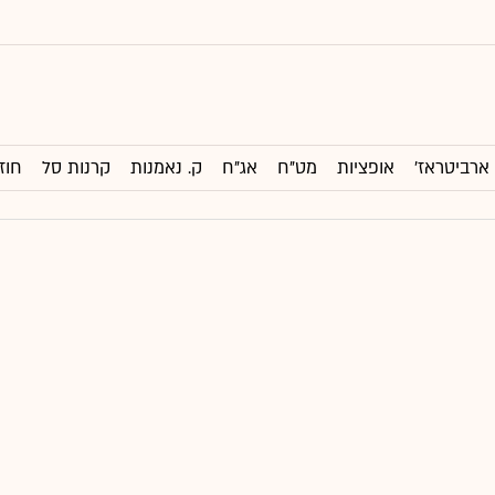
ארביטראז'
אופציות
מט"ח
אג"ח
ק. נאמנות
קרנות סל
חוז