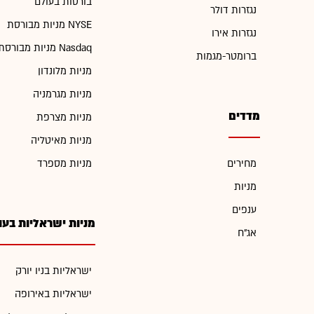
בורסות בעולם
נגזרות דולר
מניות מבורסת NYSE
נגזרות אירו
מניות מבורסת Nasdaq
ברומטר-מגמות
מניות מלונדון
מניות מגרמניה
מדדים
מניות מצרפת
מניות מאיטליה
מחירים
מניות מספרד
מניות
ענפים
מניות ישראליות בעו
אג"ח
ישראליות בניו יורק
ישראליות באירופה