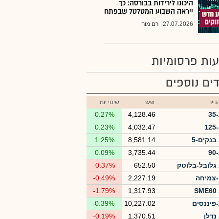
היכונו לירידות בבורסה: כך
ייראה השבוע המטלטל שבפתח
27.07.2026
רם מורי
ות פרסומיות
ים נוספים
ייר
שער
שינוי יומי
3
4,128.46
0.27%
1
4,032.47
0.23%
בנקים-5
8,581.14
1.25%
9
3,735.44
0.09%
גלובל-בלוטק
652.50
-0.37%
צמיחה
2,227.19
-0.49%
S
1,317.93
-1.79%
פיננסים
10,227.02
0.39%
נדלן
1,370.51
-0.19%