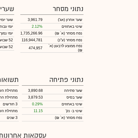
נתוני מסחר
שערי
שער אחרון
(אג')
3,961.79
שער יומי
שינוי באחוזים
2.12%
יומי גבוה
נפח מסחר
(א` ₪)
1,735,266.96
יומי נמוך
נפח מסחר
(ע"נ)
116,944,781
52 שבועות גבוה
נפח ממוצע לרבעון (א`
52 שבועות נמוך
474,957
₪)
נתוני פתיחה
תשואות
שער פתיחה
3,890.68
מתחילת הש
שער בסיס
3,879.53
מתחילת הח
שינוי באחוזים
0.29%
3 חודשים
שינוי
ב- נק'
11.15
מתחילת הש
נפח מסחר
(א` ₪)
3 שנים
עסקאות אחרונות