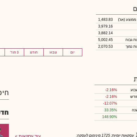
ם
 ממוצע
(אג')
1,483.83
3,979.16
3,882.14
5,002.45
2,070.53
יום
שבוע
חודש
3 חוד'
בוע
-2.16%
חיפ
ודש
-2.16%
-12.07%
נה
33.35%
חדש
148.90%
עסקאות יומיות:
1725
מינימום לעסקה:
עוד עסקאות