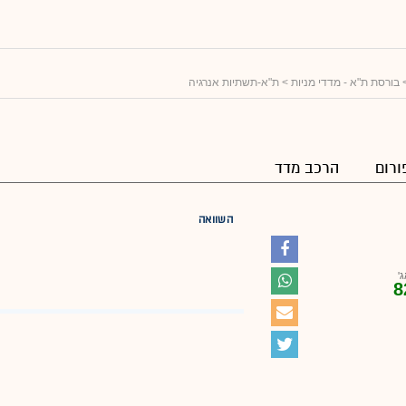
בורסת ת"א - מדדי מניות
> ת"א-תשתיות אנרגיה
ורום
הרכב מדד
השוואה
ג'
8