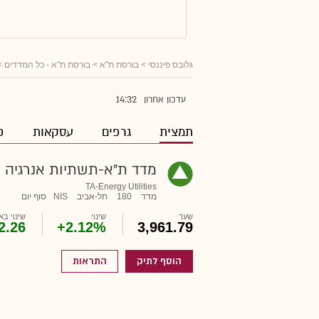
גלובס פיננסי
> בורסת ת"א >
בורסת ת"א - כל המדדים
>
14:32
עדכון אחרון
תמצית
גרפים
עסקאות
פ
מדד ת"א-תשתיות אנרגיה
TA-Energy Utilities
מדד
180
תל-אביב
NIS
סוף יום
שער
שינוי
שינוי בא
2.26
+2.12%
3,961.79
הוסף לתיק
התראות