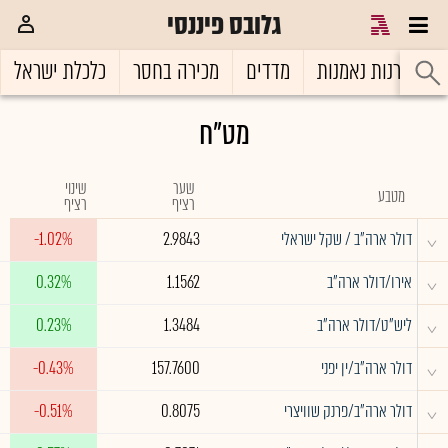
גלובס פיננסי
ל
קרנות נאמנות
מדדים
מכירה בחסר
כלכלת ישראל
מט"ח
שער
שינוי
מטבע
רציף
רציף
^
דולר ארה"ב / שקל ישראלי
2.9843
-1.02%
^
אירו/דולר ארה"ב
1.1562
0.32%
^
ליש"ט/דולר ארה"ב
1.3484
0.23%
^
דולר ארה"ב/ין יפני
157.7600
-0.43%
^
דולר ארה"ב/פרנק שוויצרי
0.8075
-0.51%