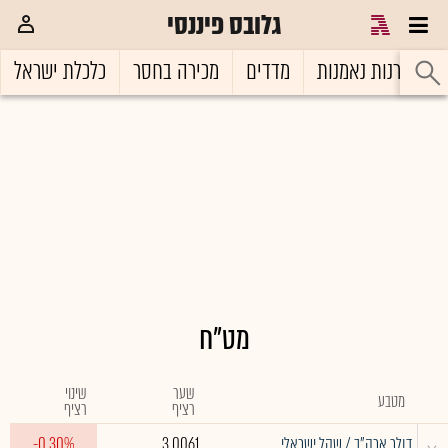
גלובס פיננסי
ל
קרנות נאמנות
מדדים
מכירה בחסר
כלכלת ישראל
מט"ח
שער
שינוי
מטבע
רציף
רציף
^
דולר ארה"ב / שקל ישראלי
3.0061
-0.30%