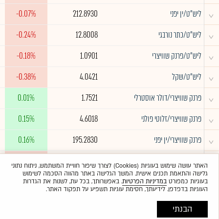
^
ליש"ט/ין יפני
212.8930
-0.07%
^
ליש"ט/כתר נורבגי
12.8008
-0.24%
^
ליש"ט/פרנק שוויצרי
1.0901
-0.18%
^
ליש"ט/שקל
4.0421
-0.38%
^
פרנק שוויצרי/דולר אוסטרלי
1.7521
0.01%
^
פרנק שוויצרי/זלוטי פולני
4.6018
0.15%
^
פרנק שוויצרי/ין יפני
195.2830
0.16%
^
פרנק שוויצרי/כתר נורבגי
11.7418
-0.06%
האתר עושה שימוש בעוגיות (Cookies) לצורך שיפור חוויית המשתמש, ניתוח נתוני
גלישה והתאמת תכנים אישית. המשך הגלישה באתר מהווה הסכמה לשימוש
בעוגיות כמפורט
במדיניות הפרטיות
. באפשרותך, בכל עת, לשנות את הגדרות
העוגיות בדפדפן. לידיעתך, חסימת עוגיות תשפיע על תפקוד האתר.
הבנתי