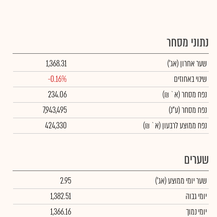
נתוני מסחר
שער אחרון
(אג')
1,368.31
שינוי באחוזים
-0.16%
נפח מסחר
(א` ₪)
234.06
נפח מסחר
(ע"נ)
7,943,495
נפח ממוצע לרבעון (א` ₪)
424,330
שערים
שער יומי ממוצע
(אג')
2.95
יומי גבוה
1,382.51
יומי נמוך
1,366.16