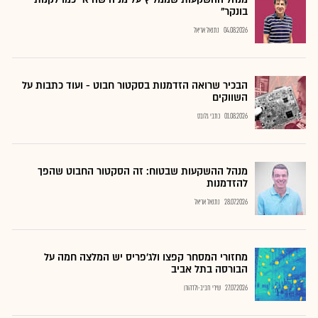
בונקר"
04.08.2026
נתנאל אריאל
הבכיר שרואה הזדמנות בסקטור חבוט - ועוד כתבות על
השווקים
01.08.2026
כתבי גלובס
מנהל ההשקעות שבטוח: זה הסקטור החבוט שהפך
להזדמנות
28.07.2026
נתנאל אריאל
מחזורי המסחר קפצו ולג'פריס יש המלצה חמה על
הבורסה בתל אביב
27.07.2026
שירי חביב-ולדהורן