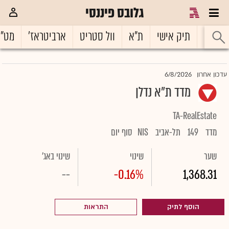
גלובס פיננסי
ראשי
תיק אישי
ת"א
וול סטריט
ארביטראז'
מט"
6/8/2026
עדכון אחרון
מדד ת"א נדלן
TA-RealEstate
מדד
149
תל-אביב
NIS
סוף יום
שער
שינוי
שינוי באג'
--
-0.16%
1,368.31
הוסף לתיק
התראות