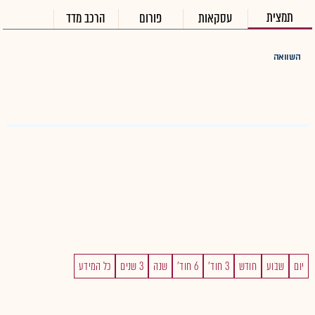
תמצית
עסקאות
פורום
הרכב מדד
השוואה
יום
שבוע
חודש
3 חוד'
6 חוד'
שנה
3 שנים
כל המידע