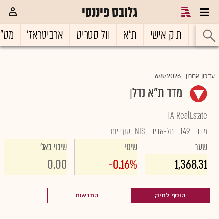
גלובס פיננסי
ראשי
תיק אישי
ת"א
וול סטריט
ארביטראז'
מט"
6/8/2026
עדכון אחרון
מדד ת"א נדלן
TA-RealEstate
מדד
149
תל-אביב
NIS
סוף יום
שער
שינוי
שינוי באג'
0.00
-0.16%
1,368.31
הוסף לתיק
התראות