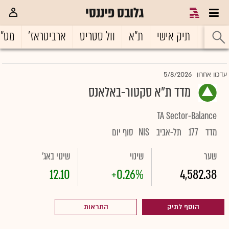
גלובס פיננסי
ראשי
תיק אישי
ת"א
וול סטריט
ארביטראז'
מט"
5/8/2026
עדכון אחרון
מדד ת"א סקטור-באלאנס
TA Sector-Balance
מדד
177
תל-אביב
NIS
סוף יום
שער
שינוי
שינוי באג'
12.10
+0.26%
4,582.38
הוסף לתיק
התראות