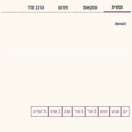
תמצית
עסקאות
פורום
הרכב מדד
השוואה
יום
שבוע
חודש
3 חוד'
6 חוד'
שנה
3 שנים
כל המידע