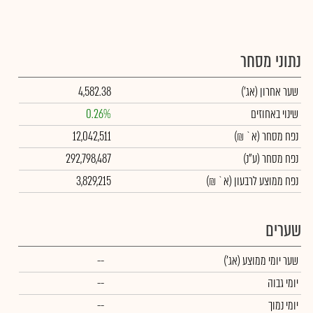
נתוני מסחר
שער אחרון
(אג')
4,582.38
שינוי באחוזים
0.26%
נפח מסחר
(א` ₪)
12,042,511
נפח מסחר
(ע"נ)
292,798,487
נפח ממוצע לרבעון (א` ₪)
3,829,215
שערים
שער יומי ממוצע
(אג')
--
יומי גבוה
--
יומי נמוך
--