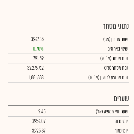
נתוני מסחר
שער אחרון
(אג')
3,947.35
שינוי באחוזים
0.70%
נפח מסחר
(א` ₪)
791.59
נפח מסחר
(ע"נ)
32,276,712
נפח ממוצע לרבעון (א` ₪)
1,881,883
שערים
שער יומי ממוצע
(אג')
2.45
יומי גבוה
3,954.07
יומי נמוך
3,925.87