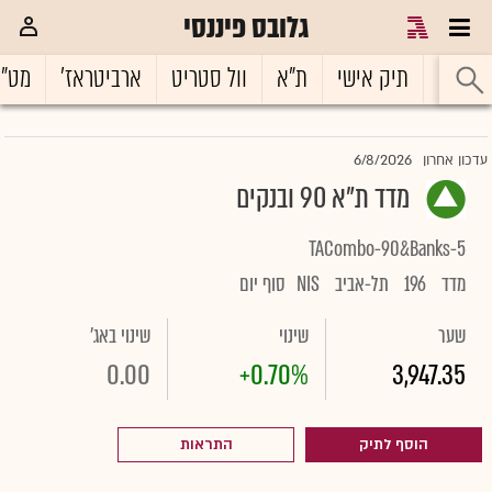
גלובס פיננסי
ראשי
תיק אישי
ת"א
וול סטריט
ארביטראז'
מט"
6/8/2026
עדכון אחרון
מדד ת"א 90 ובנקים
TACombo-90&Banks-5
מדד
196
תל-אביב
NIS
סוף יום
שער
שינוי
שינוי באג'
0.00
+0.70%
3,947.35
הוסף לתיק
התראות