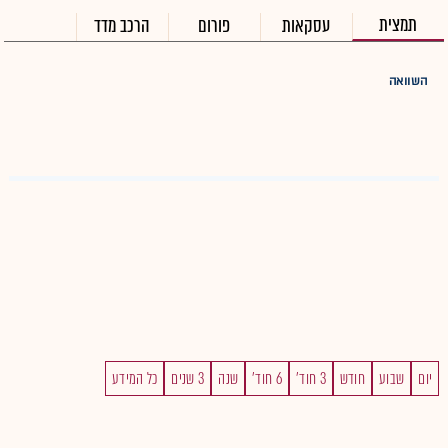
תמצית
עסקאות
פורום
הרכב מדד
השוואה
יום
שבוע
חודש
3 חוד'
6 חוד'
שנה
3 שנים
כל המידע