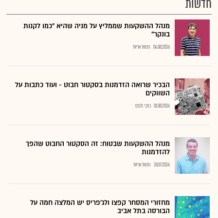
חדשות
מנהל ההשקעות שממליץ על מניה שהיא "כמו לקנות
בונקר"
04.08.2026
נתנאל אריאל
הבכיר שרואה הזדמנות בסקטור חבוט - ועוד כתבות על
השווקים
01.08.2026
כתבי גלובס
מנהל ההשקעות שבטוח: זה הסקטור החבוט שהפך
להזדמנות
28.07.2026
נתנאל אריאל
מחזורי המסחר קפצו ולג'פריס יש המלצה חמה על
הבורסה בתל אביב