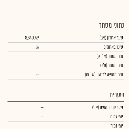
נתוני מסחר
שער אחרון
(אג')
8,840.49
שינוי באחוזים
--%
נפח מסחר
(א` ₪)
נפח מסחר
(ע"נ)
נפח ממוצע לרבעון (א` ₪)
--
שערים
שער יומי ממוצע
(אג')
--
יומי גבוה
--
יומי נמוך
--