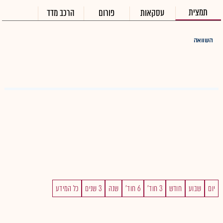
תמצית
עסקאות
פורום
הרכב מדד
השוואה
יום
שבוע
חודש
3 חוד'
6 חוד'
שנה
3 שנים
כל המידע