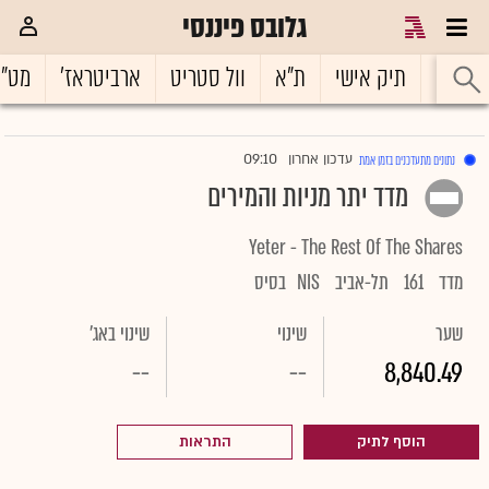
גלובס פיננסי
ראשי
תיק אישי
ת"א
וול סטריט
ארביטראז'
מט"
09:10
עדכון אחרון
נתונים מתעדכנים בזמן אמת
|
מדד יתר מניות והמירים
Yeter - The Rest Of The Shares
מדד
161
תל-אביב
NIS
בסיס
שער
שינוי
שינוי באג'
--
--
8,840.49
הוסף לתיק
התראות