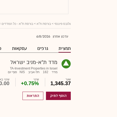
גלובס פיננסי
> בורסת ת"א >
בורסת ת"א - כל המדדים
>
6/8/2026
עדכון אחרון
תמצית
גרפים
עסקאות
פ
מדד ת"א-מניב ישראל
TA-Investment Properties in Israel
מדד
182
תל-אביב
NIS
סוף יום
שער
שינוי
שינוי בא
0.00
+0.75%
1,345.37
הוסף לתיק
התראות