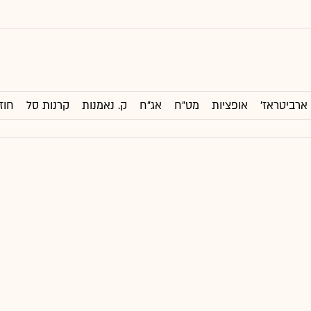
ארביטראז'
אופציות
מט"ח
אג"ח
ק. נאמנות
קרנות סל
חוז