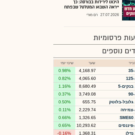
היכונו לירידות בבורסה: כך
ייראה השבוע המטלטל שבפתח
27.07.2026
רם מורי
ות פרסומיות
ים נוספים
ייר
שער
שינוי יומי
3
4,168.97
0.98%
1
4,065.60
0.82%
בנקים-5
8,680.49
1.16%
9
3,749.08
0.37%
גלובל-בלוטק
655.75
0.50%
צמיחה
2,229.74
0.11%
S
1,326.65
0.66%
פיננסים
10,293.62
0.65%
נדלן
1,368.31
-0.16%