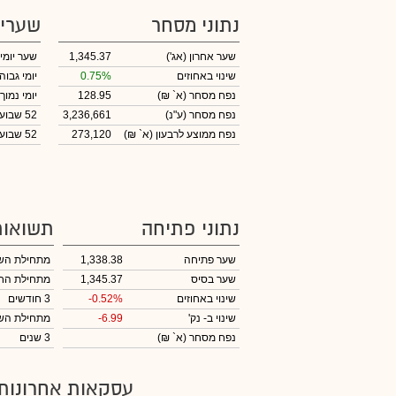
נתוני מסחר
שערי
שער אחרון
(אג')
1,345.37
שער יומי
שינוי באחוזים
0.75%
יומי גבוה
נפח מסחר
(א` ₪)
128.95
יומי נמוך
נפח מסחר
(ע"נ)
3,236,661
52 שבועות גבוה
נפח ממוצע לרבעון (א` ₪)
273,120
52 שבועות נמוך
נתוני פתיחה
תשואות
שער פתיחה
1,338.38
מתחילת הש
שער בסיס
1,345.37
מתחילת הח
שינוי באחוזים
-0.52%
3 חודשים
שינוי
ב- נק'
-6.99
מתחילת הש
נפח מסחר
(א` ₪)
3 שנים
עסקאות אחרונות