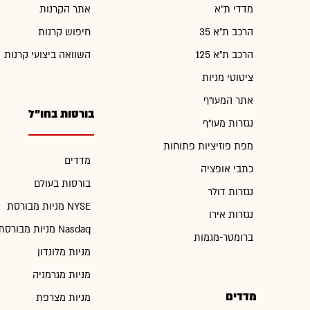
מדדי ת"א
אתר הקרנות
הרכב ת"א 35
חיפוש קרנות
הרכב ת"א 125
השוואה ביצועי קרנות
ציטוטי מניות
אתר המעו"ף
בורסות בחו"ל
נגזרות מעו"ף
מפת פוזיציות פתוחות
מדדים
כתבי אופציה
בורסות בעולם
נגזרות דולר
מניות מבורסת NYSE
נגזרות אירו
מניות מבורסת Nasdaq
ברומטר-מגמות
מניות מלונדון
מניות מגרמניה
מדדים
מניות מצרפת