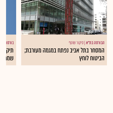
הבורסה בת"א
|
סיקור שוטף
בורסות עו
המסחר בתל אביב נפתח במגמה מעורבת;
תיקון ח
הביטוח לוחץ
שמחקו 