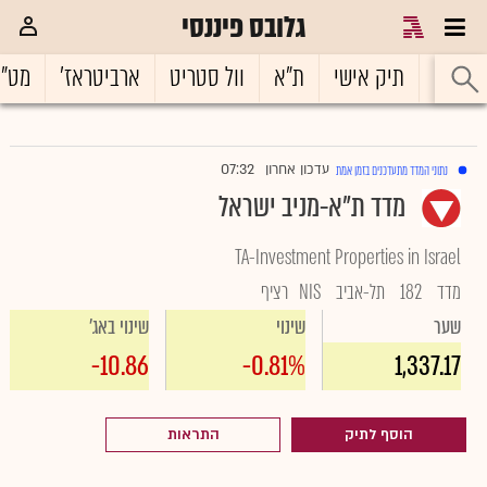
גלובס פיננסי
ראשי
תיק אישי
ת"א
וול סטריט
ארביטראז'
מט"
07:32
עדכון אחרון
נתוני המדד מתעדכנים בזמן אמת
|
מדד ת"א-מניב ישראל
TA-Investment Properties in Israel
מדד
182
תל-אביב
NIS
רציף
שער
שינוי
שינוי באג'
-10.86
-0.81%
1,337.17
הוסף לתיק
התראות