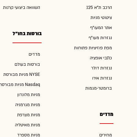
הרכב ת"א 125
השוואה ביצועי קרנות
ציטוטי מניות
אתר המעו"ף
בורסות בחו"ל
נגזרות מעו"ף
מפת פוזיציות פתוחות
מדדים
כתבי אופציה
בורסות בעולם
נגזרות דולר
מניות מבורסת NYSE
נגזרות אירו
מניות מבורסת Nasdaq
ברומטר-מגמות
מניות מלונדון
מניות מגרמניה
מדדים
מניות מצרפת
מניות מאיטליה
מחירים
מניות מספרד