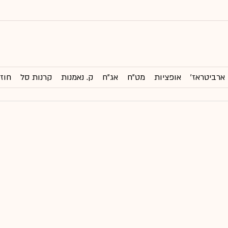
ארביטראז'
אופציות
מט"ח
אג"ח
ק. נאמנות
קרנות סל
חוזי