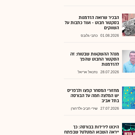
הבכיר שרואה הזדמנות
בסקטור חבוט - ועוד כתבות על
השווקים
01.08.2026
כתבי גלובס
מנהל ההשקעות שבטוח: זה
הסקטור החבוט שהפך
להזדמנות
28.07.2026
נתנאל אריאל
מחזורי המסחר קפצו ולג'פריס
יש המלצה חמה על הבורסה
בתל אביב
27.07.2026
שירי חביב-ולדהורן
היכונו לירידות בבורסה: כך
ייראה השבוע המטלטל שבפתח