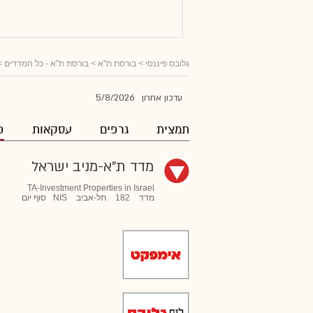
גלובס פיננסי
> בורסת ת"א >
בורסת ת"א - כל המדדים
>
5/8/2026
עדכון אחרון
תמצית
גרפים
עסקאות
פ
מדד ת"א-מניב ישראל
TA-Investment Properties in Israel
מדד
182
תל-אביב
NIS
סוף יום