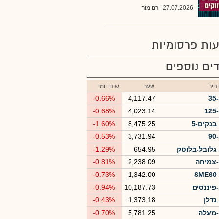
27.07.2026
רם מורי
ות פרסומיות
ים נוספים
ייר
שער
שינוי יומי
3
4,117.47
-0.66%
1
4,023.14
-0.68%
בנקים-5
8,475.25
-1.60%
9
3,731.94
-0.53%
גלובל-בלוטק
654.95
-1.29%
צמיחה
2,238.09
-0.81%
S
1,342.00
-0.73%
פיננסים
10,187.73
-0.94%
נדלן
1,373.18
-0.43%
מעלה
5,781.25
-0.70%