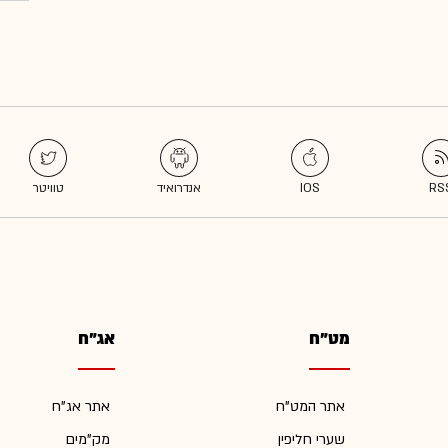
מט"ח
אג"ח
אתר המט"ח
אתר אג"ח
שערי חליפין
מק"מים