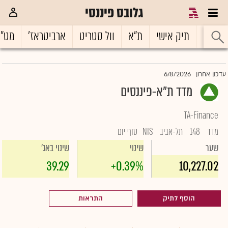
גלובס פיננסי
ראשי
תיק אישי
ת"א
וול סטריט
ארביטראז'
מט"
6/8/2026
עדכון אחרון
מדד ת"א-פיננסים
TA-Finance
מדד
148
תל-אביב
NIS
סוף יום
שער
שינוי
שינוי באג'
39.29
+0.39%
10,227.02
הוסף לתיק
התראות