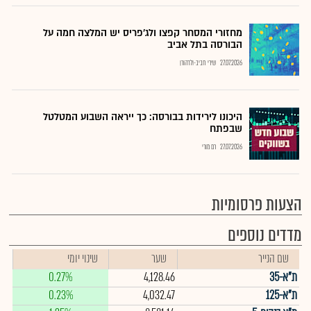
מחזורי המסחר קפצו ולג'פריס יש המלצה חמה על
הבורסה בתל אביב
27.07.2026
שירי חביב-ולדהורן
היכונו לירידות בבורסה: כך ייראה השבוע המטלטל
שבפתח
27.07.2026
רם מורי
הצעות פרסומיות
מדדים נוספים
שם הנייר
שער
שינוי יומי
ת"א-35
4,128.46
0.27%
ת"א-125
4,032.47
0.23%