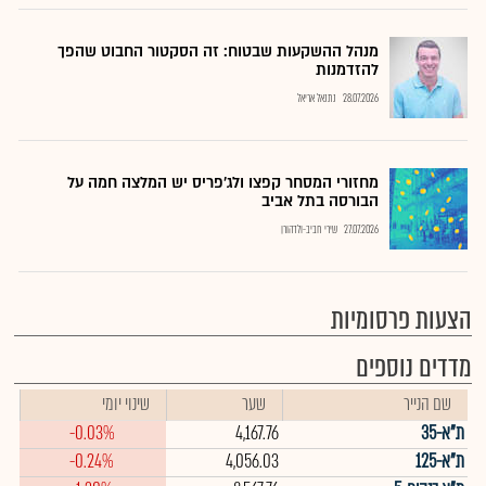
מנהל ההשקעות שבטוח: זה הסקטור החבוט שהפך
להזדמנות
28.07.2026
נתנאל אריאל
מחזורי המסחר קפצו ולג'פריס יש המלצה חמה על
הבורסה בתל אביב
27.07.2026
שירי חביב-ולדהורן
הצעות פרסומיות
מדדים נוספים
שם הנייר
שער
שינוי יומי
ת"א-35
4,167.76
-0.03%
ת"א-125
4,056.03
-0.24%