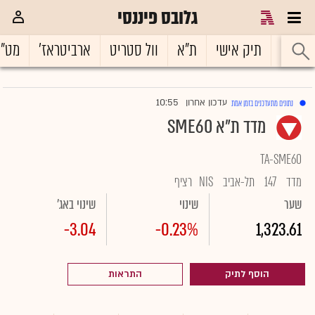
גלובס פיננסי
ראשי
תיק אישי
ת"א
וול סטריט
ארביטראז'
מט"
10:55
עדכון אחרון
נתונים מתעדכנים בזמן אמת
|
מדד ת"א SME60
TA-SME60
מדד
147
תל-אביב
NIS
רציף
שער
שינוי
שינוי באג'
-3.04
-0.23%
1,323.61
הוסף לתיק
התראות