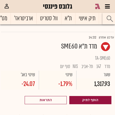
גלובס פיננסי
ראשי
תיק אישי
ת"א
וול סטריט
ארביטראז'
מט"
14:32
עדכון אחרון
מדד ת"א SME60
TA-SME60
מדד
147
תל-אביב
NIS
סוף יום
שער
שינוי
שינוי באג'
-24.07
-1.79%
1,317.93
הוסף לתיק
התראות