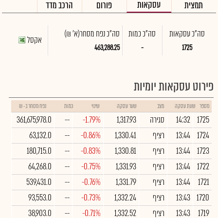
עסקאות
תמצית
פורום
הרכב מדד
סה"כ עסקאות
סה"כ כמות
סה"כ נפח מסחר
(א' ₪)
אקסל
463,288.25
-
1725
פירוט עסקאות יומיות
מספר
שעת עסקה
מצב
שער עסקה
שינוי
כמות
נפח מסחר ב- ₪
1725
14:32
סגירה
1,317.93
-1.79%
--
361,675,978.0
1724
13:44
רציף
1,330.41
-0.86%
--
63,132.0
1723
13:44
רציף
1,330.81
-0.83%
--
180,715.0
1722
13:44
רציף
1,331.93
-0.75%
--
64,268.0
1721
13:44
רציף
1,331.79
-0.76%
--
539,431.0
1720
13:43
רציף
1,332.24
-0.73%
--
93,553.0
1719
13:43
רציף
1,332.52
-0.71%
--
38,903.0