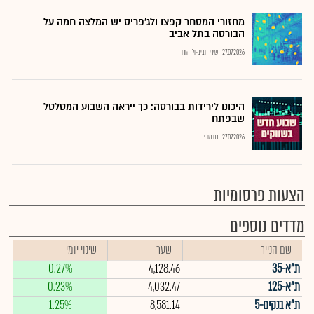
מחזורי המסחר קפצו ולג'פריס יש המלצה חמה על
הבורסה בתל אביב
27.07.2026
שירי חביב-ולדהורן
היכונו לירידות בבורסה: כך ייראה השבוע המטלטל
שבפתח
27.07.2026
רם מורי
הצעות פרסומיות
מדדים נוספים
שם הנייר
שער
שינוי יומי
ת"א-35
4,128.46
0.27%
ת"א-125
4,032.47
0.23%
ת"א בנקים-5
8,581.14
1.25%