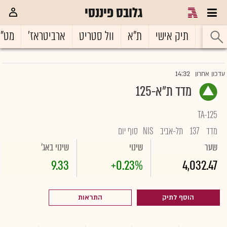
גלובס פיננסי
ראשי
תיק אישי
ת"א
וול סטריט
ארביטראז'
מט"
14:32
עדכון אחרון
מדד ת"א-125
TA-125
מדד
137
תל-אביב
NIS
סוף יום
שער
שינוי
שינוי באג'
9.33
+0.23%
4,032.47
הוסף לתיק
התראות