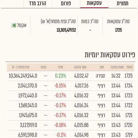
עסקאות
תמצית
פורום
הרכב מדד
סה"כ עסקאות
סה"כ כמות
סה"כ נפח מסחר
(א' ₪)
אקסל
13,305,479.52
-
1725
פירוט עסקאות יומיות
מספר
שעת עסקה
מצב
שער עסקה
שינוי
כמות
נפח מסחר ב- ₪
1725
14:32
סגירה
4,032.47
0.23%
--
10,364,249,244.0
1724
13:44
רציף
4,017.26
-0.15%
--
2,041,370.0
1723
13:44
רציף
4,016.32
-0.17%
--
1,972,440.0
1722
13:44
רציף
4,016.24
-0.17%
--
1,569,345.0
1721
13:44
רציף
4,016.32
-0.17%
--
1,945,675.0
1720
13:43
רציף
4,015.88
-0.18%
--
3,127,919.0
1719
13:43
רציף
4,014.98
-0.2%
--
6,591,598.0