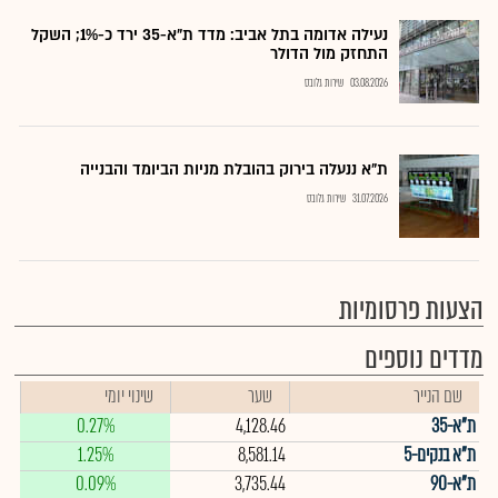
נעילה אדומה בתל אביב: מדד ת"א-35 ירד כ-1%; השקל
התחזק מול הדולר
03.08.2026
שירות גלובס
ת"א ננעלה בירוק בהובלת מניות הביומד והבנייה
31.07.2026
שירות גלובס
הצעות פרסומיות
מדדים נוספים
שם הנייר
שער
שינוי יומי
ת"א-35
4,128.46
0.27%
ת"א בנקים-5
8,581.14
1.25%
ת"א-90
3,735.44
0.09%