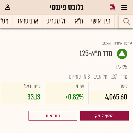
גלובס פיננסי
ראשי
תיק אישי
ת"א
וול סטריט
ארביטראז'
מט"
10:44
עדכון אחרון
מדד ת"א-125
TA-125
מדד
137
תל-אביב
NIS
סוף יום
שער
שינוי
שינוי באג'
33.13
+0.82%
4,065.60
הוסף לתיק
התראות