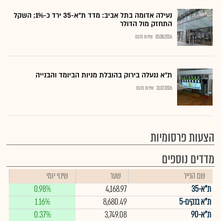
נעילה אדומה בתל אביב: מדד ת"א-35 ירד כ-1%; השקל
התחזק מול הדולר
03.08.2026
שירות גלובס
ת"א ננעלה בירוק בהובלת מניות הביומד והבנייה
31.07.2026
שירות גלובס
הצעות פרסומיות
מדדים נוספים
שם הנייר
שער
שינוי יומי
ת"א-35
4,168.97
0.98%
ת"א בנקים-5
8,680.49
1.16%
ת"א-90
3,749.08
0.37%