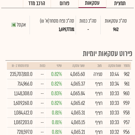
עסקאות
תמצית
פורום
הרכב מדד
סה"כ עסקאות
סה"כ כמות
סה"כ נפח מסחר
(א' ₪)
אקסל
1,699,777.81
-
962
פירוט עסקאות יומיות
מספר
שעת עסקה
מצב
שער עסקה
שינוי
כמות
נפח מסחר ב- ₪
962
10:44
סגירה
4,065.60
0.82%
--
235,707,810.0
961
10:34
רציף
4,065.37
0.82%
--
714,966.0
960
10:33
רציף
4,065.84
0.83%
--
1,148,308.0
959
10:33
רציף
4,065.62
0.82%
--
1,609,260.0
958
10:33
רציף
4,065.31
0.81%
--
1,084,412.0
957
10:33
רציף
4,065.15
0.81%
--
1,087,203.0
956
10:32
רציף
4,065.21
0.81%
--
728,597.0